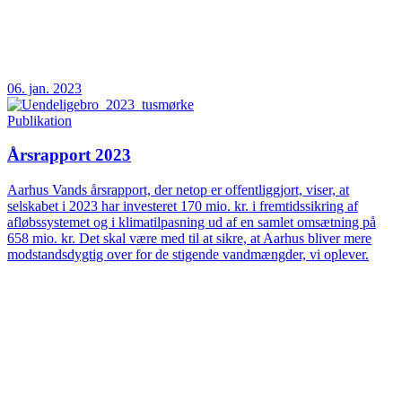
06. jan. 2023
Publikation
Årsrapport 2023
Aarhus Vands årsrapport, der netop er offentliggjort, viser, at
selskabet i 2023 har investeret 170 mio. kr. i fremtidssikring af
afløbssystemet og i klimatilpasning ud af en samlet omsætning på
658 mio. kr. Det skal være med til at sikre, at Aarhus bliver mere
modstandsdygtig over for de stigende vandmængder, vi oplever.