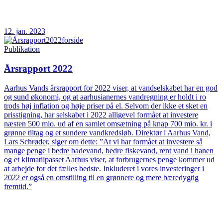
12. jan. 2023
Publikation
Årsrapport 2022
Aarhus Vands årsrapport for 2022 viser, at vandselskabet har en god
og sund økonomi, og at aarhusianernes vandregning er holdt i ro
trods høj inflation og høje priser på el. Selvom der ikke et sket en
prisstigning, har selskabet i 2022 alligevel formået at investere
næsten 500 mio. ud af en samlet omsætning på knap 700 mio. kr. i
grønne tiltag og et sundere vandkredsløb. Direktør i Aarhus Vand,
Lars Schrøder, siger om dette: ”At vi har formået at investere så
mange penge i bedre badevand, bedre fiskevand, rent vand i hanen
og et klimatilpasset Aarhus viser, at forbrugernes penge kommer ud
at arbejde for det fælles bedste. Inkluderet i vores investeringer i
2022 er også en omstilling til en grønnere og mere bæredygtig
fremtid.”