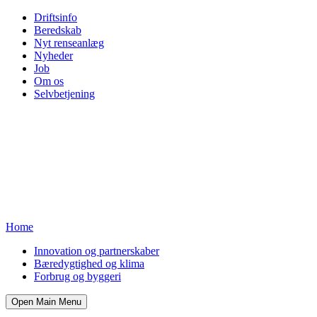
Driftsinfo
Beredskab
Nyt renseanlæg
Nyheder
Job
Om os
Selvbetjening
Home
Innovation og partnerskaber
Bæredygtighed og klima
Forbrug og byggeri
Open Main Menu