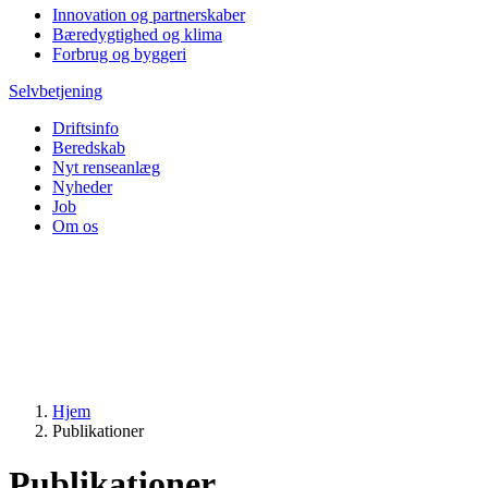
Innovation og partnerskaber
Bæredygtighed og klima
Forbrug og byggeri
Selvbetjening
Driftsinfo
Beredskab
Nyt renseanlæg
Nyheder
Job
Om os
Hjem
Publikationer
Publikationer