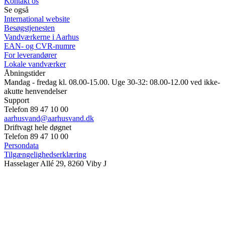
Kontakt os
Se også
International website
Besøgstjenesten
Vandværkerne i Aarhus
EAN- og CVR-numre
For leverandører
Lokale vandværker
Åbningstider
Mandag - fredag kl. 08.00-15.00. Uge 30-32: 08.00-12.00 ved ikke-
akutte henvendelser
Support
Telefon 89 47 10 00
aarhusvand@aarhusvand.dk
Driftvagt hele døgnet
Telefon 89 47 10 00
Persondata
Tilgængelighedserklæring
Hasselager Allé 29, 8260 Viby J