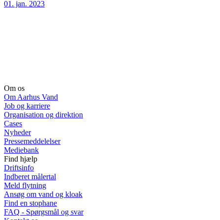
01. jan. 2023
Om os
Om Aarhus Vand
Job og karriere
Organisation og direktion
Cases
Nyheder
Pressemeddelelser
Mediebank
Find hjælp
Driftsinfo
Indberet målertal
Meld flytning
Ansøg om vand og kloak
Find en stophane
FAQ - Spørgsmål og svar