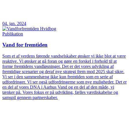
04. jan. 2024
Publikation
Vand for fremtiden
Som et af verdens førende vandselskaber ønsker vi ikke blot at være
reaktive. Vi ønsker at gå foran og gøre en forskel i forhold til at
forme fremtidens vandløsninger. Det er det vores udvikling af
fremtidige scenarier og deraf nye strategi frem mod 2025 skal sikre.
Vi ser i den sammenhæng ikke kun fremtiden som en serie af
udfordringer. Vi ser også udfordringerne som nye muligheder. Det er
en del af vores DNA i Aarhus Vand og en del af den måde, vi
tænker på. Vores fokus er på udvikling, fælles værdiskabelse og
samspil gennem partnerskaber.