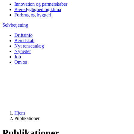
Innovation og partnerskaber
Bæredygtighed og klima
Forbrug og byggeri
Selvbetjening
Driftsinfo
Beredskab
Nyt renseanlæg
Nyheder
Job
Om os
Hjem
Publikationer
Publikationer