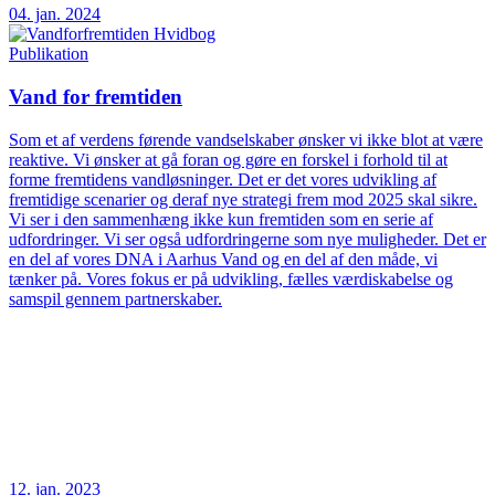
04. jan. 2024
Publikation
Vand for fremtiden
Som et af verdens førende vandselskaber ønsker vi ikke blot at være
reaktive. Vi ønsker at gå foran og gøre en forskel i forhold til at
forme fremtidens vandløsninger. Det er det vores udvikling af
fremtidige scenarier og deraf nye strategi frem mod 2025 skal sikre.
Vi ser i den sammenhæng ikke kun fremtiden som en serie af
udfordringer. Vi ser også udfordringerne som nye muligheder. Det er
en del af vores DNA i Aarhus Vand og en del af den måde, vi
tænker på. Vores fokus er på udvikling, fælles værdiskabelse og
samspil gennem partnerskaber.
12. jan. 2023