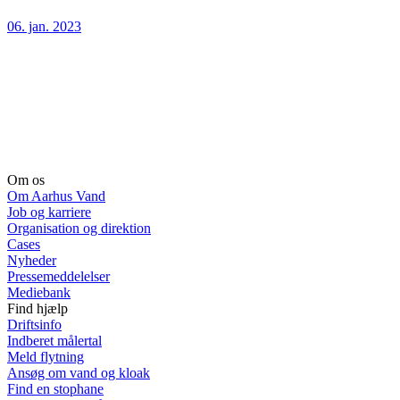
06. jan. 2023
Om os
Om Aarhus Vand
Job og karriere
Organisation og direktion
Cases
Nyheder
Pressemeddelelser
Mediebank
Find hjælp
Driftsinfo
Indberet målertal
Meld flytning
Ansøg om vand og kloak
Find en stophane