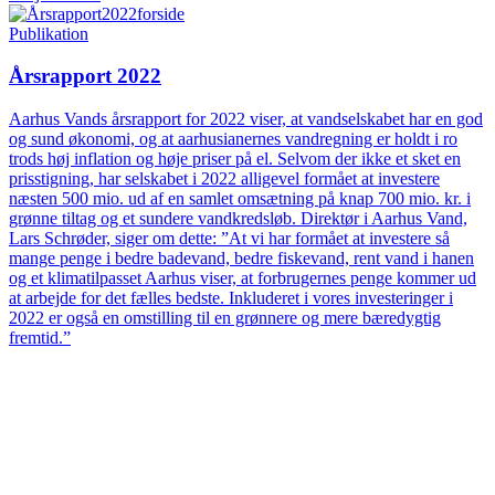
Publikation
Årsrapport 2022
Aarhus Vands årsrapport for 2022 viser, at vandselskabet har en god
og sund økonomi, og at aarhusianernes vandregning er holdt i ro
trods høj inflation og høje priser på el. Selvom der ikke et sket en
prisstigning, har selskabet i 2022 alligevel formået at investere
næsten 500 mio. ud af en samlet omsætning på knap 700 mio. kr. i
grønne tiltag og et sundere vandkredsløb. Direktør i Aarhus Vand,
Lars Schrøder, siger om dette: ”At vi har formået at investere så
mange penge i bedre badevand, bedre fiskevand, rent vand i hanen
og et klimatilpasset Aarhus viser, at forbrugernes penge kommer ud
at arbejde for det fælles bedste. Inkluderet i vores investeringer i
2022 er også en omstilling til en grønnere og mere bæredygtig
fremtid.”