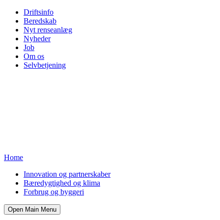
Driftsinfo
Beredskab
Nyt renseanlæg
Nyheder
Job
Om os
Selvbetjening
Home
Innovation og partnerskaber
Bæredygtighed og klima
Forbrug og byggeri
Open Main Menu