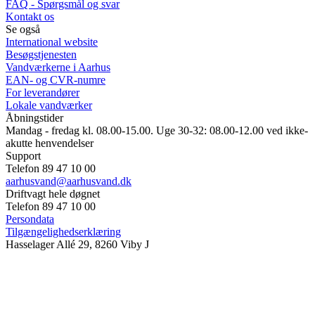
FAQ - Spørgsmål og svar
Kontakt os
Se også
International website
Besøgstjenesten
Vandværkerne i Aarhus
EAN- og CVR-numre
For leverandører
Lokale vandværker
Åbningstider
Mandag - fredag kl. 08.00-15.00. Uge 30-32: 08.00-12.00 ved ikke-
akutte henvendelser
Support
Telefon 89 47 10 00
aarhusvand@aarhusvand.dk
Driftvagt hele døgnet
Telefon 89 47 10 00
Persondata
Tilgængelighedserklæring
Hasselager Allé 29, 8260 Viby J