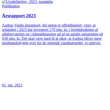
Publikation
Årsrapport 2023
Aarhus Vands årsrapport, der netop er offentliggjort, viser, at
selskabet i 2023 har investeret 170 mio. kr. i fremtidssikring af
afløbssystemet og i klimatilpasning ud af en samlet omsætning på
658 mio. kr. Det skal være med til at sikre, at Aarhus bliver mere
modstandsdygtig over for de stigende vandmængder, vi oplever.
01. jan. 2023