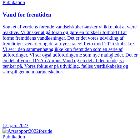
Publikation
Vand for fremtiden
Som et af verdens førende vandselskaber ønsker vi ikke blot at være
reaktive. Vi ønsker at gå foran og gøre en forskel i forhold til at
forme fremtidens vandløsninger. Det er det vores udvikling af
fremtidige scenarier og deraf nye strategi frem mod 2025 skal sikre.
Vi ser i den sammenhæng ikke kun fremtiden som en serie af
udfordringer. Vi ser også udfordringerne som nye muligheder. Det er
en del af vores DNA i Aarhus Vand og en del af den måde, vi
tænker på. Vores fokus er på udvikling, fælles værdiskabelse og
samspil gennem partnerskaber.
12. jan. 2023
Publikation