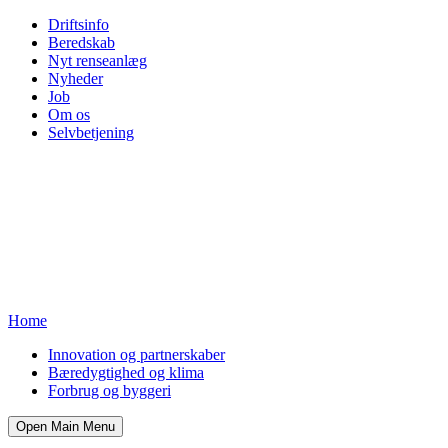
Driftsinfo
Beredskab
Nyt renseanlæg
Nyheder
Job
Om os
Selvbetjening
Home
Innovation og partnerskaber
Bæredygtighed og klima
Forbrug og byggeri
Open Main Menu