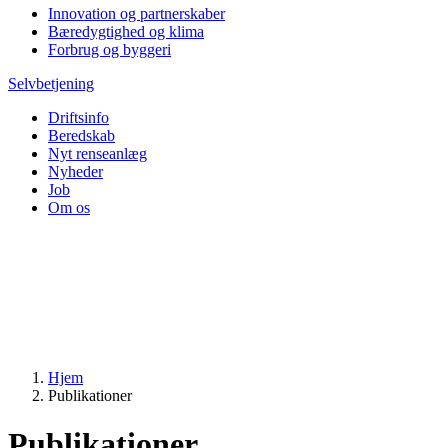
Innovation og partnerskaber
Bæredygtighed og klima
Forbrug og byggeri
Selvbetjening
Driftsinfo
Beredskab
Nyt renseanlæg
Nyheder
Job
Om os
Hjem
Publikationer
Publikationer