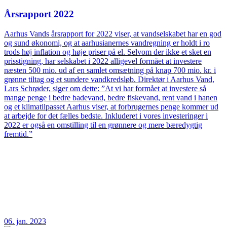
Årsrapport 2022
Aarhus Vands årsrapport for 2022 viser, at vandselskabet har en god
og sund økonomi, og at aarhusianernes vandregning er holdt i ro
trods høj inflation og høje priser på el. Selvom der ikke et sket en
prisstigning, har selskabet i 2022 alligevel formået at investere
næsten 500 mio. ud af en samlet omsætning på knap 700 mio. kr. i
grønne tiltag og et sundere vandkredsløb. Direktør i Aarhus Vand,
Lars Schrøder, siger om dette: ”At vi har formået at investere så
mange penge i bedre badevand, bedre fiskevand, rent vand i hanen
og et klimatilpasset Aarhus viser, at forbrugernes penge kommer ud
at arbejde for det fælles bedste. Inkluderet i vores investeringer i
2022 er også en omstilling til en grønnere og mere bæredygtig
fremtid.”
06. jan. 2023