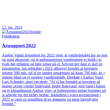
12. jan. 2023
Publikation
Årsrapport 2022
Aarhus Vands årsrapport for 2022 viser, at vandselskabet har en god
og sund økonomi, og at aarhusianernes vandregning er holdt i ro
trods høj inflation og høje priser på el. Selvom der ikke et sket en
prisstigning, har selskabet i 2022 alligevel formået at investere
næsten 500 mio. ud af en samlet omsætning på knap 700 mio. kr. i
grønne tiltag og et sundere vandkredsløb. Direktør i Aarhus Vand,
Lars Schrøder, siger om dette: ”At vi har formået at investere så
mange penge i bedre badevand, bedre fiskevand, rent vand i hanen
og et klimatilpasset Aarhus viser, at forbrugernes penge kommer ud
at arbejde for det fælles bedste. Inkluderet i vores investeringer i
2022 er også en omstilling til en grønnere og mere bæredygtig
fremtid.”