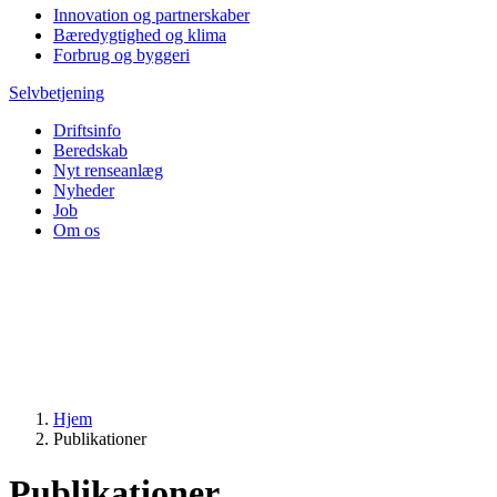
Innovation og partnerskaber
Bæredygtighed og klima
Forbrug og byggeri
Selvbetjening
Driftsinfo
Beredskab
Nyt renseanlæg
Nyheder
Job
Om os
Hjem
Publikationer
Publikationer