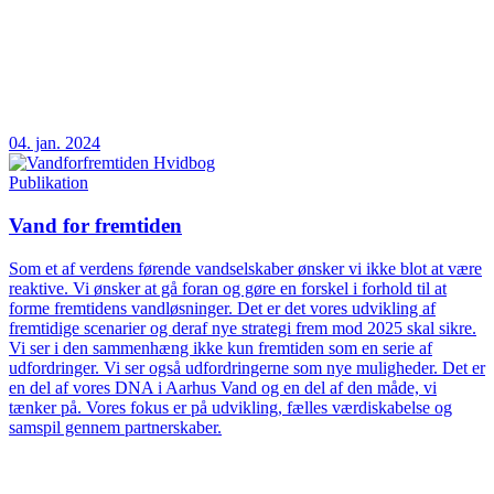
04. jan. 2024
Publikation
Vand for fremtiden
Som et af verdens førende vandselskaber ønsker vi ikke blot at være
reaktive. Vi ønsker at gå foran og gøre en forskel i forhold til at
forme fremtidens vandløsninger. Det er det vores udvikling af
fremtidige scenarier og deraf nye strategi frem mod 2025 skal sikre.
Vi ser i den sammenhæng ikke kun fremtiden som en serie af
udfordringer. Vi ser også udfordringerne som nye muligheder. Det er
en del af vores DNA i Aarhus Vand og en del af den måde, vi
tænker på. Vores fokus er på udvikling, fælles værdiskabelse og
samspil gennem partnerskaber.