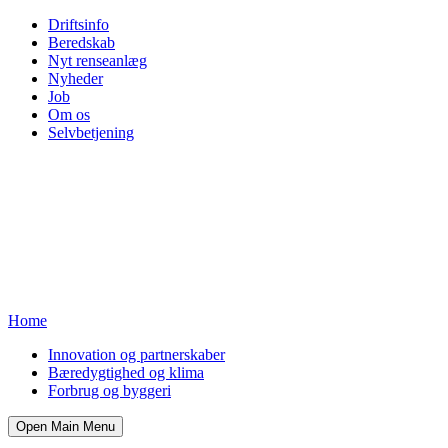
Driftsinfo
Beredskab
Nyt renseanlæg
Nyheder
Job
Om os
Selvbetjening
Home
Innovation og partnerskaber
Bæredygtighed og klima
Forbrug og byggeri
Open Main Menu