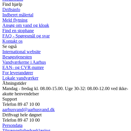
Find hjælp
Driftsinfo
Indberet målertal
Meld flytning
Ansøg om vand og kloak
Find en stophane
FAQ - Spørgsmål og svar
Kontakt os
Se også
International website
Besøgstjenesten
Vandværkerne i Aarhus
EAN- og CVR-numre
For leverandører
Lokale vandværker
Åbningstider
Mandag - fredag kl. 08.00-15.00. Uge 30-32: 08.00-12.00 ved ikke-
akutte henvendelser
Support
Telefon 89 47 10 00
aarhusvand@aarhusvand.dk
Driftvagt hele døgnet
Telefon 89 47 10 00
Persondata
Tilgængelighedserklæring