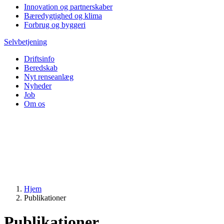
Innovation og partnerskaber
Bæredygtighed og klima
Forbrug og byggeri
Selvbetjening
Driftsinfo
Beredskab
Nyt renseanlæg
Nyheder
Job
Om os
Hjem
Publikationer
Publikationer