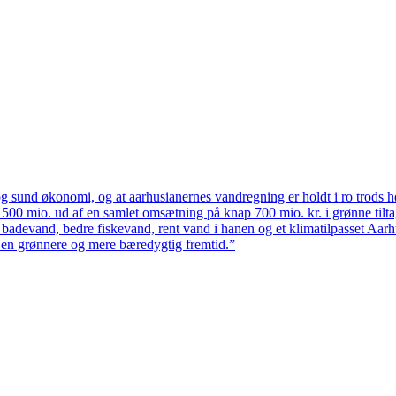
 sund økonomi, og at aarhusianernes vandregning er holdt i ro trods høj
ten 500 mio. ud af en samlet omsætning på knap 700 mio. kr. i grønne til
 badevand, bedre fiskevand, rent vand i hanen og et klimatilpasset Aarh
il en grønnere og mere bæredygtig fremtid.”