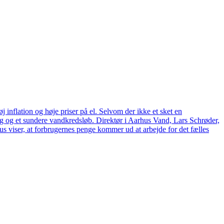
 inflation og høje priser på el. Selvom der ikke et sket en
tag og et sundere vandkredsløb. Direktør i Aarhus Vand, Lars Schrøder,
us viser, at forbrugernes penge kommer ud at arbejde for det fælles