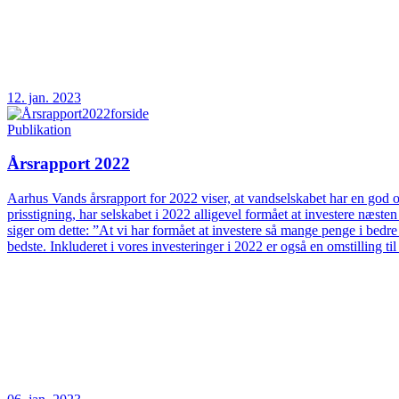
12. jan. 2023
Publikation
Årsrapport 2022
Aarhus Vands årsrapport for 2022 viser, at vandselskabet har en god og
prisstigning, har selskabet i 2022 alligevel formået at investere næs
siger om dette: ”At vi har formået at investere så mange penge i bedre
bedste. Inkluderet i vores investeringer i 2022 er også en omstilling t