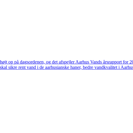
højt op på dagsordenen, og det afspejler Aarhus Vands årsrapport for 
skal sikre rent vand i de aarhusianske haner, bedre vandkvalitet i Aarhus