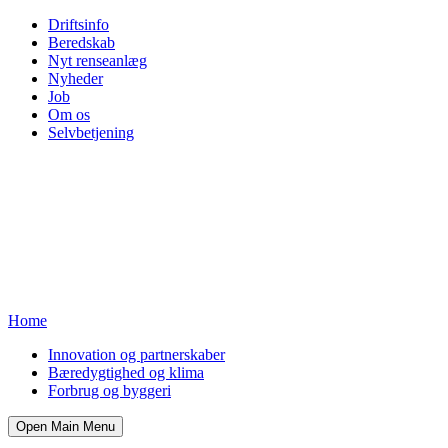
Driftsinfo
Beredskab
Nyt renseanlæg
Nyheder
Job
Om os
Selvbetjening
Home
Innovation og partnerskaber
Bæredygtighed og klima
Forbrug og byggeri
Open Main Menu