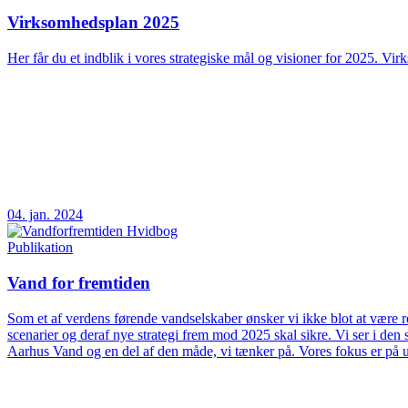
Virksomhedsplan 2025
Her får du et indblik i vores strategiske mål og visioner for 2025. Vir
04. jan. 2024
Publikation
Vand for fremtiden
Som et af verdens førende vandselskaber ønsker vi ikke blot at være rea
scenarier og deraf nye strategi frem mod 2025 skal sikre. Vi ser i d
Aarhus Vand og en del af den måde, vi tænker på. Vores fokus er på 