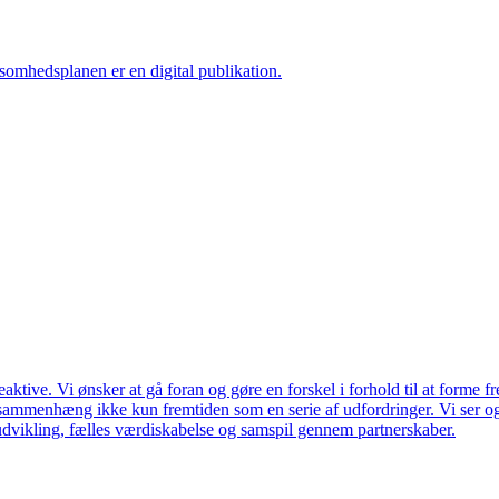
ksomhedsplanen er en digital publikation.
ktive. Vi ønsker at gå foran og gøre en forskel i forhold til at forme f
en sammenhæng ikke kun fremtiden som en serie af udfordringer. Vi ser 
udvikling, fælles værdiskabelse og samspil gennem partnerskaber.