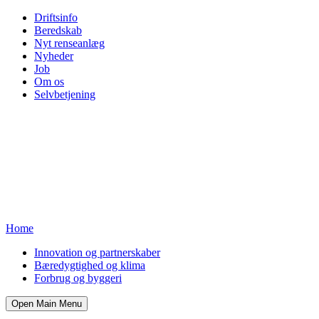
Driftsinfo
Beredskab
Nyt renseanlæg
Nyheder
Job
Om os
Selvbetjening
Home
Innovation og partnerskaber
Bæredygtighed og klima
Forbrug og byggeri
Open Main Menu