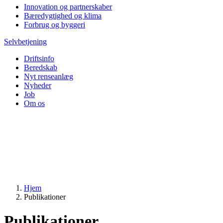
Innovation og partnerskaber
Bæredygtighed og klima
Forbrug og byggeri
Selvbetjening
Driftsinfo
Beredskab
Nyt renseanlæg
Nyheder
Job
Om os
Hjem
Publikationer
Publikationer