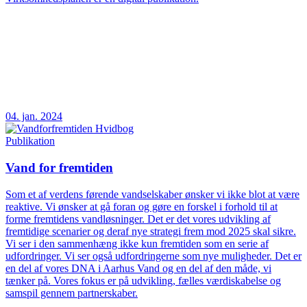
04. jan. 2024
Publikation
Vand for fremtiden
Som et af verdens førende vandselskaber ønsker vi ikke blot at være
reaktive. Vi ønsker at gå foran og gøre en forskel i forhold til at
forme fremtidens vandløsninger. Det er det vores udvikling af
fremtidige scenarier og deraf nye strategi frem mod 2025 skal sikre.
Vi ser i den sammenhæng ikke kun fremtiden som en serie af
udfordringer. Vi ser også udfordringerne som nye muligheder. Det er
en del af vores DNA i Aarhus Vand og en del af den måde, vi
tænker på. Vores fokus er på udvikling, fælles værdiskabelse og
samspil gennem partnerskaber.