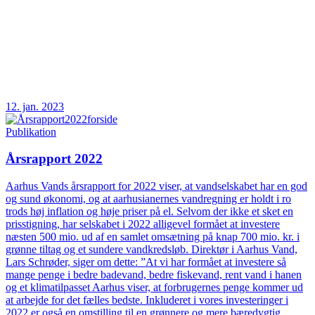
12. jan. 2023
Publikation
Årsrapport 2022
Aarhus Vands årsrapport for 2022 viser, at vandselskabet har en god
og sund økonomi, og at aarhusianernes vandregning er holdt i ro
trods høj inflation og høje priser på el. Selvom der ikke et sket en
prisstigning, har selskabet i 2022 alligevel formået at investere
næsten 500 mio. ud af en samlet omsætning på knap 700 mio. kr. i
grønne tiltag og et sundere vandkredsløb. Direktør i Aarhus Vand,
Lars Schrøder, siger om dette: ”At vi har formået at investere så
mange penge i bedre badevand, bedre fiskevand, rent vand i hanen
og et klimatilpasset Aarhus viser, at forbrugernes penge kommer ud
at arbejde for det fælles bedste. Inkluderet i vores investeringer i
2022 er også en omstilling til en grønnere og mere bæredygtig