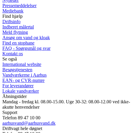
Nyheder
Pressemeddelelser
Mediebank
Find hjælp
Driftsinfo
Indberet målertal
Meld flytning
Ansøg om vand og kloak
Find en stophane
FAQ - Spørgsmål og svar
Kontakt os
Se også
International website
Besøgstjenesten
Vandværkerne i Aarhus
EAN- og CVR-numre
For leverandører
Lokale vandværker
Åbningstider
Mandag - fredag kl. 08.00-15.00. Uge 30-32: 08.00-12.00 ved ikke-
akutte henvendelser
Support
Telefon 89 47 10 00
aarhusvand@aarhusvand.dk
Driftvagt hele døgnet