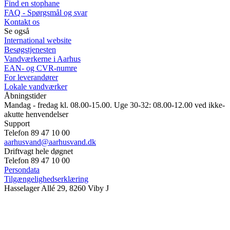
Find en stophane
FAQ - Spørgsmål og svar
Kontakt os
Se også
International website
Besøgstjenesten
Vandværkerne i Aarhus
EAN- og CVR-numre
For leverandører
Lokale vandværker
Åbningstider
Mandag - fredag kl. 08.00-15.00. Uge 30-32: 08.00-12.00 ved ikke-
akutte henvendelser
Support
Telefon 89 47 10 00
aarhusvand@aarhusvand.dk
Driftvagt hele døgnet
Telefon 89 47 10 00
Persondata
Tilgængelighedserklæring
Hasselager Allé 29, 8260 Viby J