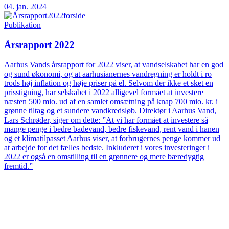
04. jan. 2024
Publikation
Årsrapport 2022
Aarhus Vands årsrapport for 2022 viser, at vandselskabet har en god
og sund økonomi, og at aarhusianernes vandregning er holdt i ro
trods høj inflation og høje priser på el. Selvom der ikke et sket en
prisstigning, har selskabet i 2022 alligevel formået at investere
næsten 500 mio. ud af en samlet omsætning på knap 700 mio. kr. i
grønne tiltag og et sundere vandkredsløb. Direktør i Aarhus Vand,
Lars Schrøder, siger om dette: ”At vi har formået at investere så
mange penge i bedre badevand, bedre fiskevand, rent vand i hanen
og et klimatilpasset Aarhus viser, at forbrugernes penge kommer ud
at arbejde for det fælles bedste. Inkluderet i vores investeringer i
2022 er også en omstilling til en grønnere og mere bæredygtig
fremtid.”