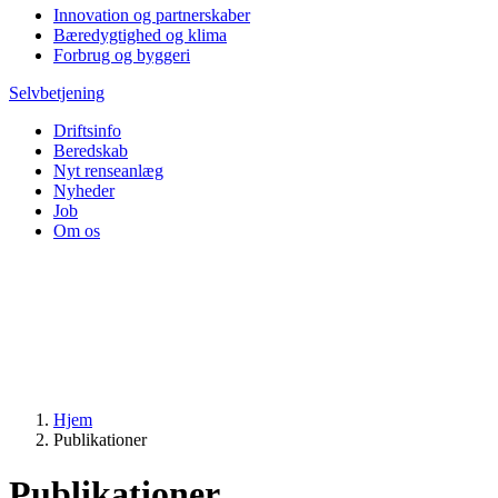
Innovation og partnerskaber
Bæredygtighed og klima
Forbrug og byggeri
Selvbetjening
Driftsinfo
Beredskab
Nyt renseanlæg
Nyheder
Job
Om os
Hjem
Publikationer
Publikationer