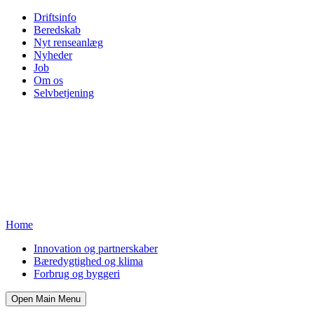
Driftsinfo
Beredskab
Nyt renseanlæg
Nyheder
Job
Om os
Selvbetjening
Home
Innovation og partnerskaber
Bæredygtighed og klima
Forbrug og byggeri
Open Main Menu