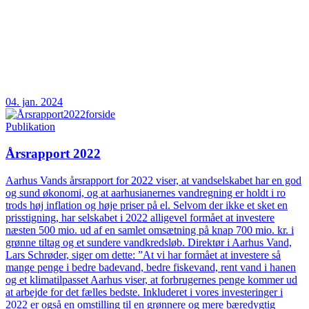
04. jan. 2024
Publikation
Årsrapport 2022
Aarhus Vands årsrapport for 2022 viser, at vandselskabet har en god
og sund økonomi, og at aarhusianernes vandregning er holdt i ro
trods høj inflation og høje priser på el. Selvom der ikke et sket en
prisstigning, har selskabet i 2022 alligevel formået at investere
næsten 500 mio. ud af en samlet omsætning på knap 700 mio. kr. i
grønne tiltag og et sundere vandkredsløb. Direktør i Aarhus Vand,
Lars Schrøder, siger om dette: ”At vi har formået at investere så
mange penge i bedre badevand, bedre fiskevand, rent vand i hanen
og et klimatilpasset Aarhus viser, at forbrugernes penge kommer ud
at arbejde for det fælles bedste. Inkluderet i vores investeringer i
2022 er også en omstilling til en grønnere og mere bæredygtig