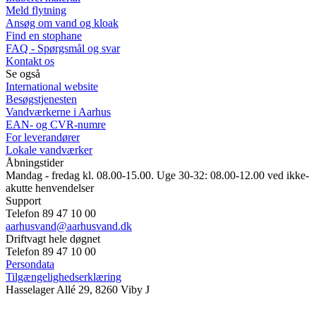
Meld flytning
Ansøg om vand og kloak
Find en stophane
FAQ - Spørgsmål og svar
Kontakt os
Se også
International website
Besøgstjenesten
Vandværkerne i Aarhus
EAN- og CVR-numre
For leverandører
Lokale vandværker
Åbningstider
Mandag - fredag kl. 08.00-15.00. Uge 30-32: 08.00-12.00 ved ikke-
akutte henvendelser
Support
Telefon 89 47 10 00
aarhusvand@aarhusvand.dk
Driftvagt hele døgnet
Telefon 89 47 10 00
Persondata
Tilgængelighedserklæring
Hasselager Allé 29, 8260 Viby J