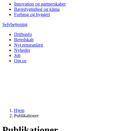
Innovation og partnerskaber
Bæredygtighed og klima
Forbrug og byggeri
Selvbetjening
Driftsinfo
Beredskab
Nyt renseanlæg
Nyheder
Job
Om os
Hjem
Publikationer
Publikationer