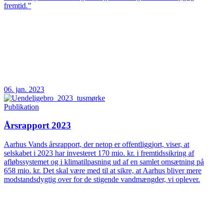
fremtid.”
06. jan. 2023
Publikation
Årsrapport 2023
Aarhus Vands årsrapport, der netop er offentliggjort, viser, at
selskabet i 2023 har investeret 170 mio. kr. i fremtidssikring af
afløbssystemet og i klimatilpasning ud af en samlet omsætning på
658 mio. kr. Det skal være med til at sikre, at Aarhus bliver mere
modstandsdygtig over for de stigende vandmængder, vi oplever.