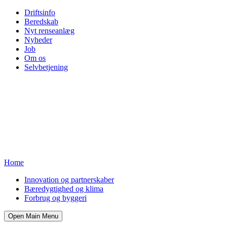
Driftsinfo
Beredskab
Nyt renseanlæg
Nyheder
Job
Om os
Selvbetjening
Home
Innovation og partnerskaber
Bæredygtighed og klima
Forbrug og byggeri
Open Main Menu