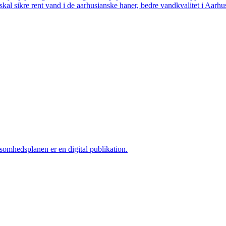
skal sikre rent vand i de aarhusianske haner, bedre vandkvalitet i Aarhus
ksomhedsplanen er en digital publikation.