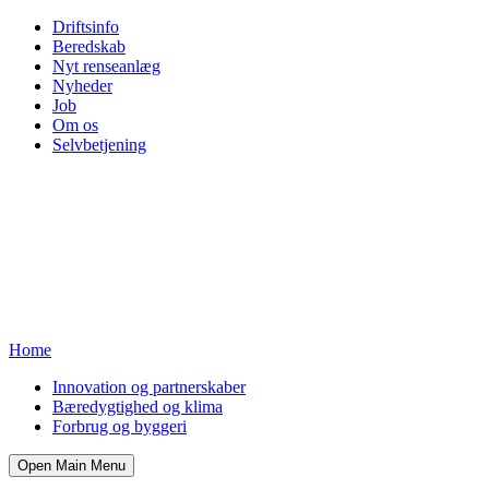
Driftsinfo
Beredskab
Nyt renseanlæg
Nyheder
Job
Om os
Selvbetjening
Home
Innovation og partnerskaber
Bæredygtighed og klima
Forbrug og byggeri
Open Main Menu