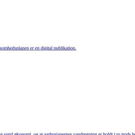
ksomhedsplanen er en digital publikation.
 sund økonomi, og at aarhusianernes vandregning er holdt i ro trods høj