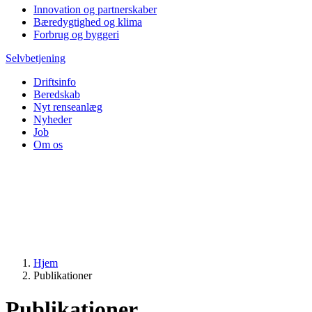
Innovation og partnerskaber
Bæredygtighed og klima
Forbrug og byggeri
Selvbetjening
Driftsinfo
Beredskab
Nyt renseanlæg
Nyheder
Job
Om os
Hjem
Publikationer
Publikationer