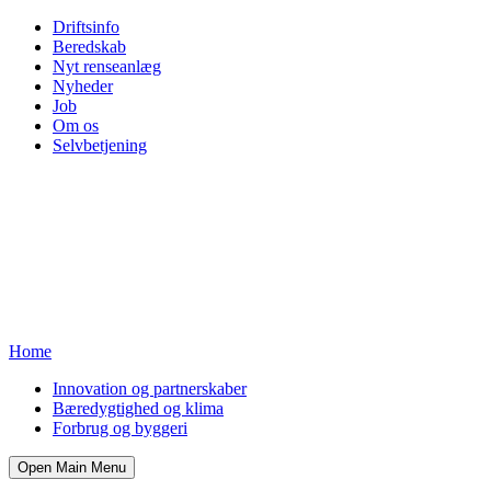
Driftsinfo
Beredskab
Nyt renseanlæg
Nyheder
Job
Om os
Selvbetjening
Home
Innovation og partnerskaber
Bæredygtighed og klima
Forbrug og byggeri
Open Main Menu