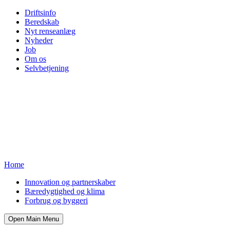
Driftsinfo
Beredskab
Nyt renseanlæg
Nyheder
Job
Om os
Selvbetjening
Home
Innovation og partnerskaber
Bæredygtighed og klima
Forbrug og byggeri
Open Main Menu