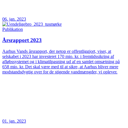
06. jan. 2023
Publikation
Årsrapport 2023
Aarhus Vands årsrapport, der netop er offentliggjort, viser, at
selskabet i 2023 har investeret 170 mio. kr. i fremtidssikring af
afløbssystemet og i klimatilpasning ud af en samlet omsætning på
658 mio. kr. Det skal være med til at sikre, at Aarhus bliver mere
modstandsdygtig over for de stigende vandmængder, vi oplever.
01. jan. 2023