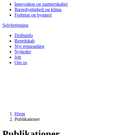
Innovation og partnerskaber
Bæredygtighed og klima
Forbrug og byggeri
Selvbetjening
Driftsinfo
Beredskab
Nyt renseanlæg
Nyheder
Job
Om os
Hjem
Publikationer
Publikationer