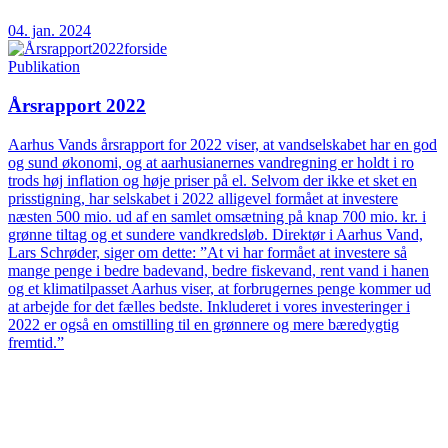
04. jan. 2024
Publikation
Årsrapport 2022
Aarhus Vands årsrapport for 2022 viser, at vandselskabet har en god
og sund økonomi, og at aarhusianernes vandregning er holdt i ro
trods høj inflation og høje priser på el. Selvom der ikke et sket en
prisstigning, har selskabet i 2022 alligevel formået at investere
næsten 500 mio. ud af en samlet omsætning på knap 700 mio. kr. i
grønne tiltag og et sundere vandkredsløb. Direktør i Aarhus Vand,
Lars Schrøder, siger om dette: ”At vi har formået at investere så
mange penge i bedre badevand, bedre fiskevand, rent vand i hanen
og et klimatilpasset Aarhus viser, at forbrugernes penge kommer ud
at arbejde for det fælles bedste. Inkluderet i vores investeringer i
2022 er også en omstilling til en grønnere og mere bæredygtig
fremtid.”