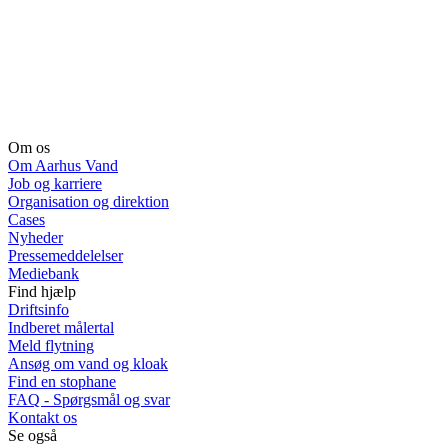
Om os
Om Aarhus Vand
Job og karriere
Organisation og direktion
Cases
Nyheder
Pressemeddelelser
Mediebank
Find hjælp
Driftsinfo
Indberet målertal
Meld flytning
Ansøg om vand og kloak
Find en stophane
FAQ - Spørgsmål og svar
Kontakt os
Se også