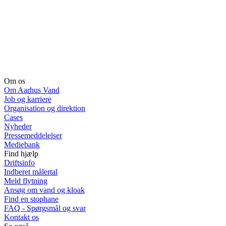
Om os
Om Aarhus Vand
Job og karriere
Organisation og direktion
Cases
Nyheder
Pressemeddelelser
Mediebank
Find hjælp
Driftsinfo
Indberet målertal
Meld flytning
Ansøg om vand og kloak
Find en stophane
FAQ - Spørgsmål og svar
Kontakt os