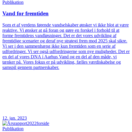
Publikation
Vand for fremtiden
Som et af verdens førende vandselskaber ønsker vi ikke blot at være
reaktive. Vi ønsker at gå foran og gøre en forskel i forhold til at
forme fremtidens vandløsninger. Det er det vores udvikling af
fremtidige scenarier og deraf nye strategi frem mod 2025 skal sikre.
Vi ser i den sammenhæng ikke kun fremtiden som en serie af
udfordringer. Vi ser også udfordringerne som nye muligheder. Det er
en del af vores DNA i Aarhus Vand og en del af den måde, vi
tænker på. Vores fokus er på udvikling, fælles værdiskabelse og
samspil gennem partnerskaber.
12. jan. 2023
Publikation