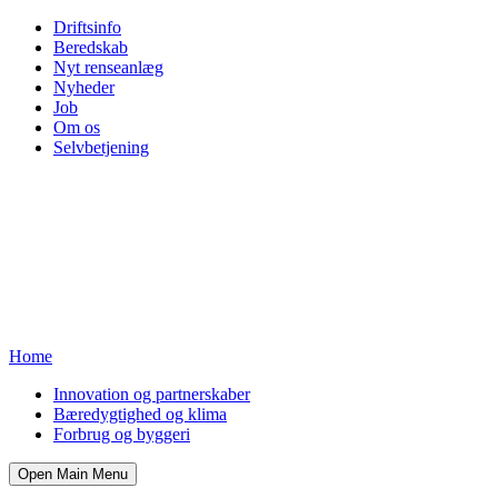
Driftsinfo
Beredskab
Nyt renseanlæg
Nyheder
Job
Om os
Selvbetjening
Home
Innovation og partnerskaber
Bæredygtighed og klima
Forbrug og byggeri
Open Main Menu