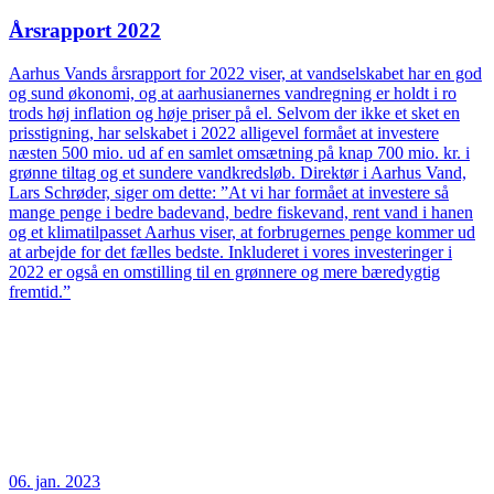
Årsrapport 2022
Aarhus Vands årsrapport for 2022 viser, at vandselskabet har en god
og sund økonomi, og at aarhusianernes vandregning er holdt i ro
trods høj inflation og høje priser på el. Selvom der ikke et sket en
prisstigning, har selskabet i 2022 alligevel formået at investere
næsten 500 mio. ud af en samlet omsætning på knap 700 mio. kr. i
grønne tiltag og et sundere vandkredsløb. Direktør i Aarhus Vand,
Lars Schrøder, siger om dette: ”At vi har formået at investere så
mange penge i bedre badevand, bedre fiskevand, rent vand i hanen
og et klimatilpasset Aarhus viser, at forbrugernes penge kommer ud
at arbejde for det fælles bedste. Inkluderet i vores investeringer i
2022 er også en omstilling til en grønnere og mere bæredygtig
fremtid.”
06. jan. 2023