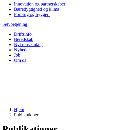
Innovation og partnerskaber
Bæredygtighed og klima
Forbrug og byggeri
Selvbetjening
Driftsinfo
Beredskab
Nyt renseanlæg
Nyheder
Job
Om os
Hjem
Publikationer
Publikationer