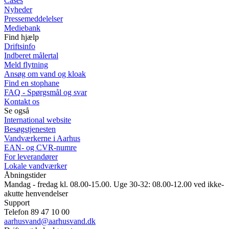
Cases
Nyheder
Pressemeddelelser
Mediebank
Find hjælp
Driftsinfo
Indberet målertal
Meld flytning
Ansøg om vand og kloak
Find en stophane
FAQ - Spørgsmål og svar
Kontakt os
Se også
International website
Besøgstjenesten
Vandværkerne i Aarhus
EAN- og CVR-numre
For leverandører
Lokale vandværker
Åbningstider
Mandag - fredag kl. 08.00-15.00. Uge 30-32: 08.00-12.00 ved ikke-
akutte henvendelser
Support
Telefon 89 47 10 00
aarhusvand@aarhusvand.dk