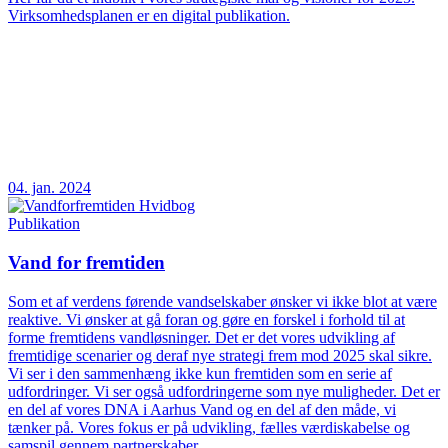
Virksomhedsplanen er en digital publikation.
04. jan. 2024
Publikation
Vand for fremtiden
Som et af verdens førende vandselskaber ønsker vi ikke blot at være
reaktive. Vi ønsker at gå foran og gøre en forskel i forhold til at
forme fremtidens vandløsninger. Det er det vores udvikling af
fremtidige scenarier og deraf nye strategi frem mod 2025 skal sikre.
Vi ser i den sammenhæng ikke kun fremtiden som en serie af
udfordringer. Vi ser også udfordringerne som nye muligheder. Det er
en del af vores DNA i Aarhus Vand og en del af den måde, vi
tænker på. Vores fokus er på udvikling, fælles værdiskabelse og
samspil gennem partnerskaber.