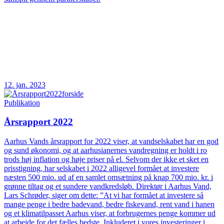
12. jan. 2023
Publikation
Årsrapport 2022
Aarhus Vands årsrapport for 2022 viser, at vandselskabet har en god
og sund økonomi, og at aarhusianernes vandregning er holdt i ro
trods høj inflation og høje priser på el. Selvom der ikke et sket en
prisstigning, har selskabet i 2022 alligevel formået at investere
næsten 500 mio. ud af en samlet omsætning på knap 700 mio. kr. i
grønne tiltag og et sundere vandkredsløb. Direktør i Aarhus Vand,
Lars Schrøder, siger om dette: ”At vi har formået at investere så
mange penge i bedre badevand, bedre fiskevand, rent vand i hanen
og et klimatilpasset Aarhus viser, at forbrugernes penge kommer ud
at arbejde for det fælles bedste. Inkluderet i vores investeringer i