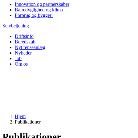
Innovation og partnerskaber
Bæredygtighed og klima
Forbrug og byggeri
Selvbetjening
Driftsinfo
Beredskab
Nyt renseanlæg
Nyheder
Job
Om os
Hjem
Publikationer
Publikationer