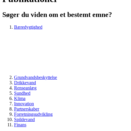
Søger du viden om et bestemt emne?
Bæredygtighed
Grundvandsbeskyttelse
Drikkevand
Renseanlæg
Sundhed
Klima
Innovation
Partnerskaber
Forretningsudvikling
Spildevand
Finans