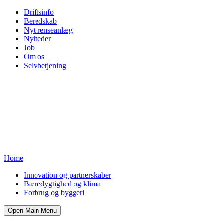
Driftsinfo
Beredskab
Nyt renseanlæg
Nyheder
Job
Om os
Selvbetjening
Home
Innovation og partnerskaber
Bæredygtighed og klima
Forbrug og byggeri
Open Main Menu