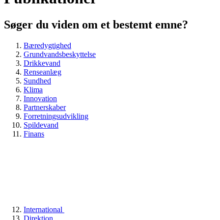
Søger du viden om et bestemt emne?
Bæredygtighed
Grundvandsbeskyttelse
Drikkevand
Renseanlæg
Sundhed
Klima
Innovation
Partnerskaber
Forretningsudvikling
Spildevand
Finans
International
Direktion