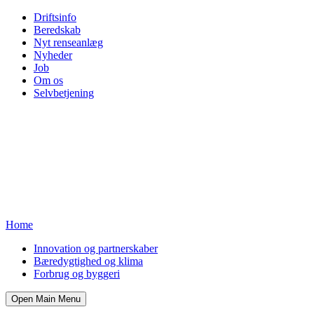
Driftsinfo
Beredskab
Nyt renseanlæg
Nyheder
Job
Om os
Selvbetjening
Home
Innovation og partnerskaber
Bæredygtighed og klima
Forbrug og byggeri
Open Main Menu