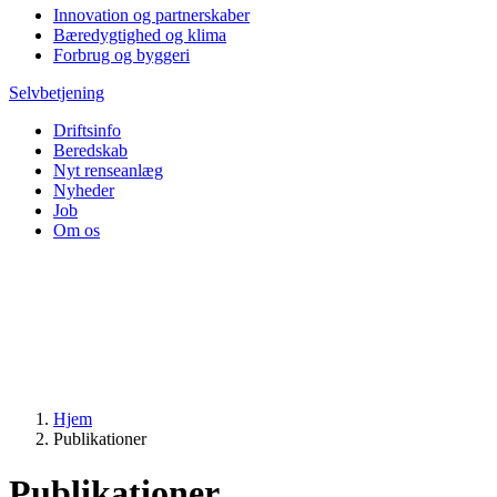
Innovation og partnerskaber
Bæredygtighed og klima
Forbrug og byggeri
Selvbetjening
Driftsinfo
Beredskab
Nyt renseanlæg
Nyheder
Job
Om os
Hjem
Publikationer
Publikationer