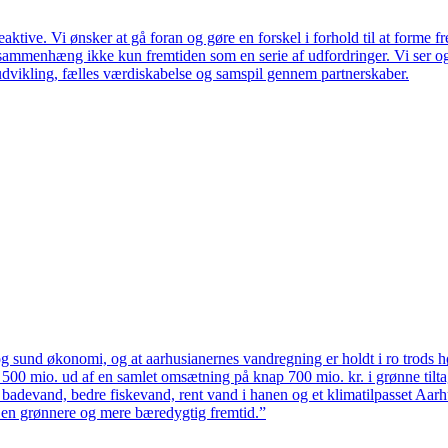
ktive. Vi ønsker at gå foran og gøre en forskel i forhold til at forme f
en sammenhæng ikke kun fremtiden som en serie af udfordringer. Vi ser 
udvikling, fælles værdiskabelse og samspil gennem partnerskaber.
 sund økonomi, og at aarhusianernes vandregning er holdt i ro trods høj
ten 500 mio. ud af en samlet omsætning på knap 700 mio. kr. i grønne til
 badevand, bedre fiskevand, rent vand i hanen og et klimatilpasset Aarh
il en grønnere og mere bæredygtig fremtid.”