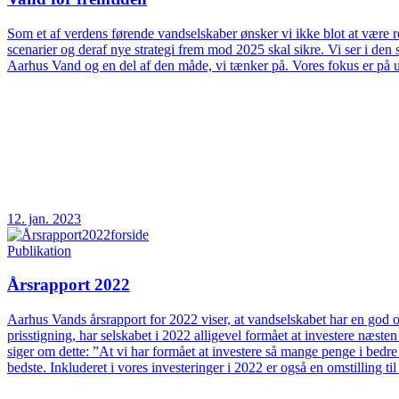
Som et af verdens førende vandselskaber ønsker vi ikke blot at være rea
scenarier og deraf nye strategi frem mod 2025 skal sikre. Vi ser i d
Aarhus Vand og en del af den måde, vi tænker på. Vores fokus er på 
12. jan. 2023
Publikation
Årsrapport 2022
Aarhus Vands årsrapport for 2022 viser, at vandselskabet har en god og
prisstigning, har selskabet i 2022 alligevel formået at investere næs
siger om dette: ”At vi har formået at investere så mange penge i bedre
bedste. Inkluderet i vores investeringer i 2022 er også en omstilling t