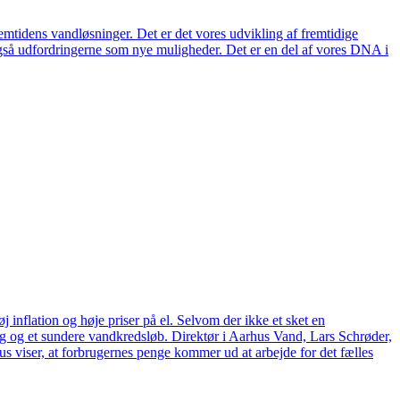
remtidens vandløsninger. Det er det vores udvikling af fremtidige
også udfordringerne som nye muligheder. Det er en del af vores DNA i
 inflation og høje priser på el. Selvom der ikke et sket en
tag og et sundere vandkredsløb. Direktør i Aarhus Vand, Lars Schrøder,
us viser, at forbrugernes penge kommer ud at arbejde for det fælles