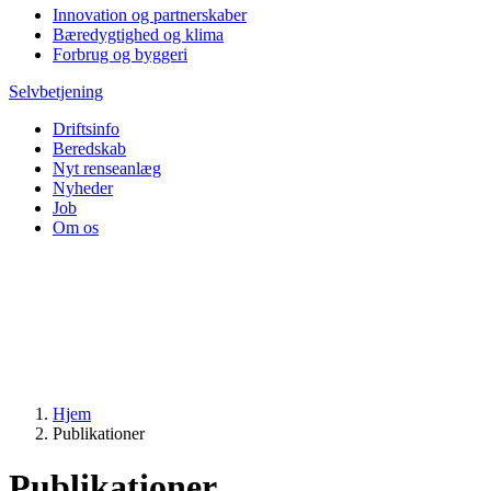
Innovation og partnerskaber
Bæredygtighed og klima
Forbrug og byggeri
Selvbetjening
Driftsinfo
Beredskab
Nyt renseanlæg
Nyheder
Job
Om os
Hjem
Publikationer
Publikationer