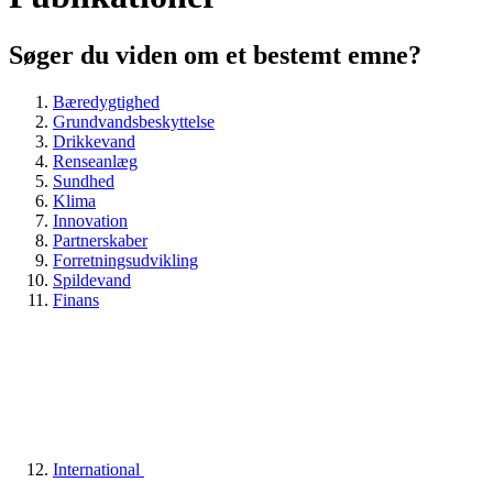
Søger du viden om et bestemt emne?
Bæredygtighed
Grundvandsbeskyttelse
Drikkevand
Renseanlæg
Sundhed
Klima
Innovation
Partnerskaber
Forretningsudvikling
Spildevand
Finans
International