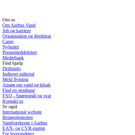
Om os
Om Aarhus Vand
Job og karriere
Organisation og direktion
Cases
Nyheder
Pressemeddelelser
Mediebank
Find hjælp
Driftsinfo
Indberet målertal
Meld flytning
Ansøg om vand og kloak
Find en stophane
FAQ - Spørgsmål og svar
Kontakt os
Se også
International website
Besøgstjenesten
Vandværkerne i Aarhus
EAN- og CVR-numre
For leverandører