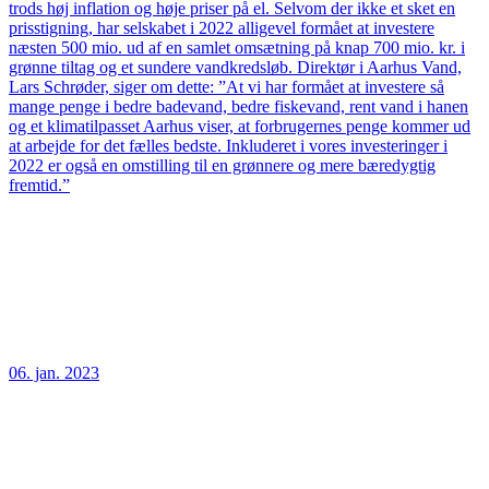
trods høj inflation og høje priser på el. Selvom der ikke et sket en
prisstigning, har selskabet i 2022 alligevel formået at investere
næsten 500 mio. ud af en samlet omsætning på knap 700 mio. kr. i
grønne tiltag og et sundere vandkredsløb. Direktør i Aarhus Vand,
Lars Schrøder, siger om dette: ”At vi har formået at investere så
mange penge i bedre badevand, bedre fiskevand, rent vand i hanen
og et klimatilpasset Aarhus viser, at forbrugernes penge kommer ud
at arbejde for det fælles bedste. Inkluderet i vores investeringer i
2022 er også en omstilling til en grønnere og mere bæredygtig
fremtid.”
06. jan. 2023