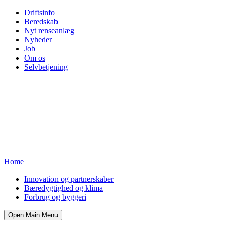
Driftsinfo
Beredskab
Nyt renseanlæg
Nyheder
Job
Om os
Selvbetjening
Home
Innovation og partnerskaber
Bæredygtighed og klima
Forbrug og byggeri
Open Main Menu