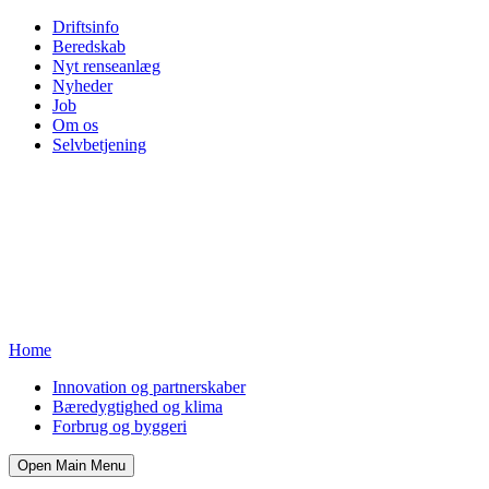
Driftsinfo
Beredskab
Nyt renseanlæg
Nyheder
Job
Om os
Selvbetjening
Home
Innovation og partnerskaber
Bæredygtighed og klima
Forbrug og byggeri
Open Main Menu