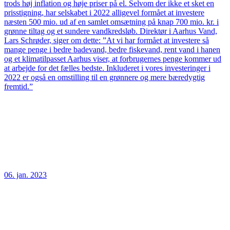
trods høj inflation og høje priser på el. Selvom der ikke et sket en
prisstigning, har selskabet i 2022 alligevel formået at investere
næsten 500 mio. ud af en samlet omsætning på knap 700 mio. kr. i
grønne tiltag og et sundere vandkredsløb. Direktør i Aarhus Vand,
Lars Schrøder, siger om dette: ”At vi har formået at investere så
mange penge i bedre badevand, bedre fiskevand, rent vand i hanen
og et klimatilpasset Aarhus viser, at forbrugernes penge kommer ud
at arbejde for det fælles bedste. Inkluderet i vores investeringer i
2022 er også en omstilling til en grønnere og mere bæredygtig
fremtid.”
06. jan. 2023