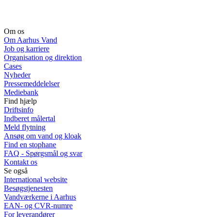
Om os
Om Aarhus Vand
Job og karriere
Organisation og direktion
Cases
Nyheder
Pressemeddelelser
Mediebank
Find hjælp
Driftsinfo
Indberet målertal
Meld flytning
Ansøg om vand og kloak
Find en stophane
FAQ - Spørgsmål og svar
Kontakt os
Se også
International website
Besøgstjenesten
Vandværkerne i Aarhus
EAN- og CVR-numre
For leverandører