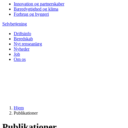
Innovation og partnerskaber
Bæredygtighed og klima
Forbrug og byggeri
Selvbetjening
Driftsinfo
Beredskab
Nyt renseanlæg
Nyheder
Job
Om os
Hjem
Publikationer
Publikationer