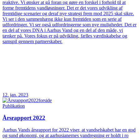
reaktive. Vi ønsker at gå foran og gøre en forskel i forhold til at
forme fremtidens vandløsninger. Det er det vores udvikling af
fremtidige scenarier og deraf nye strategi frem mod 2025 skal sikre.
Vi ser i den sammenhæng ikke kun fremtiden som en serie af
udfordringer. Vi ser også udfordringerne som nye muligheder. Det er
en del af vores DNA i Aarhus Vand og en del af den måde, vi
tænker på. Vores fokus er på udvikling, fælles værdiskabelse og
samspil gennem partnerskaber.
12. jan. 2023
Publikation
Årsrapport 2022
Aarhus Vands årsrapport for 2022 viser, at vandselskabet har en god
og sund økonomi, og at aarhusianernes vandregning er holdt i ro