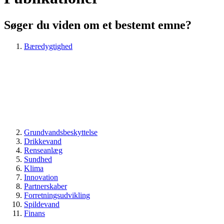
Søger du viden om et bestemt emne?
Bæredygtighed
Grundvandsbeskyttelse
Drikkevand
Renseanlæg
Sundhed
Klima
Innovation
Partnerskaber
Forretningsudvikling
Spildevand
Finans