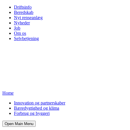
Driftsinfo
Beredskab
Nyt renseanlæg
Nyheder
Job
Om os
Selvbetjening
Home
Innovation og partnerskaber
Bæredygtighed og klima
Forbrug og byggeri
Open Main Menu