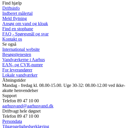
Find hjælp
Driftsinfo
Indberet målertal
Meld flytning
Ansøg om vand og kloak
Find en stophane
FAQ - Spørgsmål og svar
Kontakt os
Se også
International website
Besøgstjenesten
Vandværkerne i Aarhus
EAN- og CVR-numre
For leverandører
Lokale vandværker
Åbningstider
Mandag - fredag kl. 08.00-15.00. Uge 30-32: 08.00-12.00 ved ikke-
akutte henvendelser
Support
Telefon 89 47 10 00
aarhusvand@aarhusvand.dk
Driftvagt hele døgnet
Telefon 89 47 10 00
Persondata
Tilgængelighedserklæring