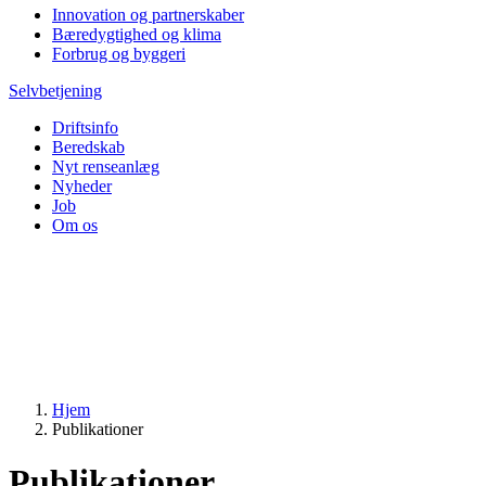
Innovation og partnerskaber
Bæredygtighed og klima
Forbrug og byggeri
Selvbetjening
Driftsinfo
Beredskab
Nyt renseanlæg
Nyheder
Job
Om os
Hjem
Publikationer
Publikationer