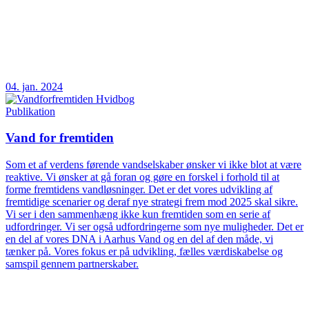
04. jan. 2024
Publikation
Vand for fremtiden
Som et af verdens førende vandselskaber ønsker vi ikke blot at være
reaktive. Vi ønsker at gå foran og gøre en forskel i forhold til at
forme fremtidens vandløsninger. Det er det vores udvikling af
fremtidige scenarier og deraf nye strategi frem mod 2025 skal sikre.
Vi ser i den sammenhæng ikke kun fremtiden som en serie af
udfordringer. Vi ser også udfordringerne som nye muligheder. Det er
en del af vores DNA i Aarhus Vand og en del af den måde, vi
tænker på. Vores fokus er på udvikling, fælles værdiskabelse og
samspil gennem partnerskaber.