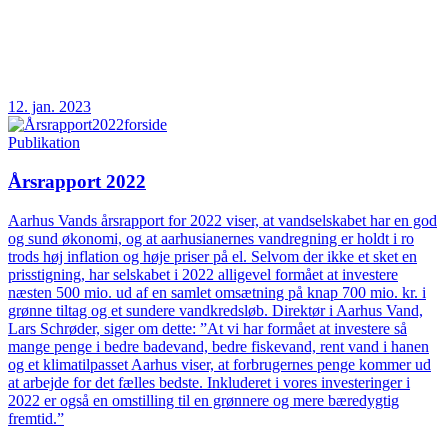
12. jan. 2023
Publikation
Årsrapport 2022
Aarhus Vands årsrapport for 2022 viser, at vandselskabet har en god
og sund økonomi, og at aarhusianernes vandregning er holdt i ro
trods høj inflation og høje priser på el. Selvom der ikke et sket en
prisstigning, har selskabet i 2022 alligevel formået at investere
næsten 500 mio. ud af en samlet omsætning på knap 700 mio. kr. i
grønne tiltag og et sundere vandkredsløb. Direktør i Aarhus Vand,
Lars Schrøder, siger om dette: ”At vi har formået at investere så
mange penge i bedre badevand, bedre fiskevand, rent vand i hanen
og et klimatilpasset Aarhus viser, at forbrugernes penge kommer ud
at arbejde for det fælles bedste. Inkluderet i vores investeringer i
2022 er også en omstilling til en grønnere og mere bæredygtig
fremtid.”