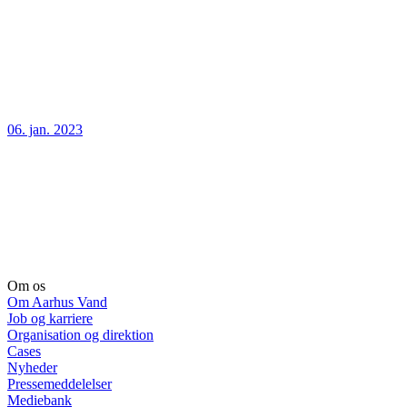
06. jan. 2023
Om os
Om Aarhus Vand
Job og karriere
Organisation og direktion
Cases
Nyheder
Pressemeddelelser
Mediebank