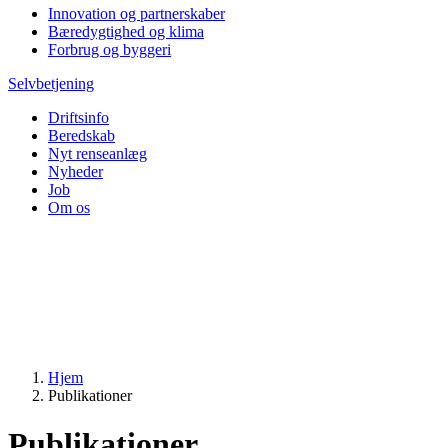
Innovation og partnerskaber
Bæredygtighed og klima
Forbrug og byggeri
Selvbetjening
Driftsinfo
Beredskab
Nyt renseanlæg
Nyheder
Job
Om os
Hjem
Publikationer
Publikationer