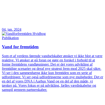
04. jan. 2024
Publikation
Vand for fremtiden
Som et af verdens førende vandselskaber ønsker vi ikke blot at være
reaktive. Vi ønsker at gå foran og gøre en forskel i forhold til at
forme fremtidens vandløsninger. Det er det vores udvikling af
fremtidige scenarier og deraf nye strategi frem mod 2025 skal sikre.
Vi ser i den sammenhæng ikke kun fremtiden som en serie af
udfordringer. Vi ser også udfordringerne som nye muligheder. Det er
en del af vores DNA i Aarhus Vand og en del af den måde, vi
tænker på. Vores fokus er på udvikling, fælles værdiskabelse og
samspil gennem partnerskaber.