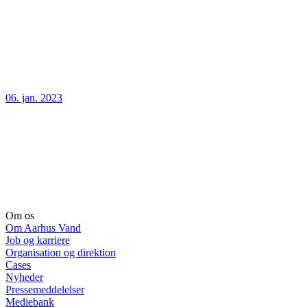
06. jan. 2023
Om os
Om Aarhus Vand
Job og karriere
Organisation og direktion
Cases
Nyheder
Pressemeddelelser
Mediebank