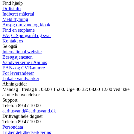
Find hjælp
Driftsinfo
Indberet målertal
Meld flytning
Ansøg om vand og kloak
Find en stophane
FAQ - Spørgsmål og svar
Kontakt os
Se også
International website
Besøgstjenesten
Vandværkerne i Aarhus
EAN- og CVR-numre
For leverandører
Lokale vandværker
Åbningstider
Mandag - fredag kl. 08.00-15.00. Uge 30-32: 08.00-12.00 ved ikke-
akutte henvendelser
Support
Telefon 89 47 10 00
aarhusvand@aarhusvand.dk
Driftvagt hele døgnet
Telefon 89 47 10 00
Persondata
Tilgængelighedserklæring