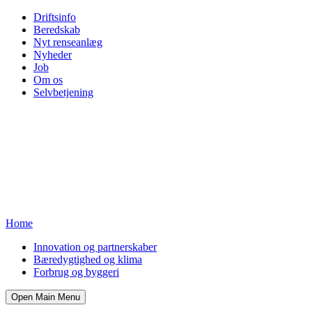
Driftsinfo
Beredskab
Nyt renseanlæg
Nyheder
Job
Om os
Selvbetjening
Home
Innovation og partnerskaber
Bæredygtighed og klima
Forbrug og byggeri
Open Main Menu