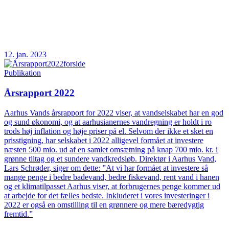
12. jan. 2023
Publikation
Årsrapport 2022
Aarhus Vands årsrapport for 2022 viser, at vandselskabet har en god
og sund økonomi, og at aarhusianernes vandregning er holdt i ro
trods høj inflation og høje priser på el. Selvom der ikke et sket en
prisstigning, har selskabet i 2022 alligevel formået at investere
næsten 500 mio. ud af en samlet omsætning på knap 700 mio. kr. i
grønne tiltag og et sundere vandkredsløb. Direktør i Aarhus Vand,
Lars Schrøder, siger om dette: ”At vi har formået at investere så
mange penge i bedre badevand, bedre fiskevand, rent vand i hanen
og et klimatilpasset Aarhus viser, at forbrugernes penge kommer ud
at arbejde for det fælles bedste. Inkluderet i vores investeringer i
2022 er også en omstilling til en grønnere og mere bæredygtig
fremtid.”