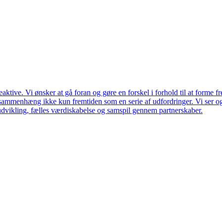
ktive. Vi ønsker at gå foran og gøre en forskel i forhold til at forme f
en sammenhæng ikke kun fremtiden som en serie af udfordringer. Vi ser 
udvikling, fælles værdiskabelse og samspil gennem partnerskaber.