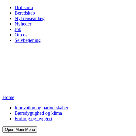
Driftsinfo
Beredskab
Nyt renseanlæg
Nyheder
Job
Om os
Selvbetjening
Home
Innovation og partnerskaber
Bæredygtighed og klima
Forbrug og byggeri
Open Main Menu