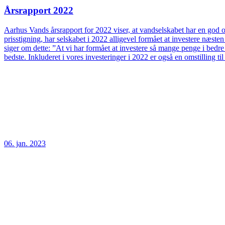
Årsrapport 2022
Aarhus Vands årsrapport for 2022 viser, at vandselskabet har en god og
prisstigning, har selskabet i 2022 alligevel formået at investere næs
siger om dette: ”At vi har formået at investere så mange penge i bedre
bedste. Inkluderet i vores investeringer i 2022 er også en omstilling t
06. jan. 2023