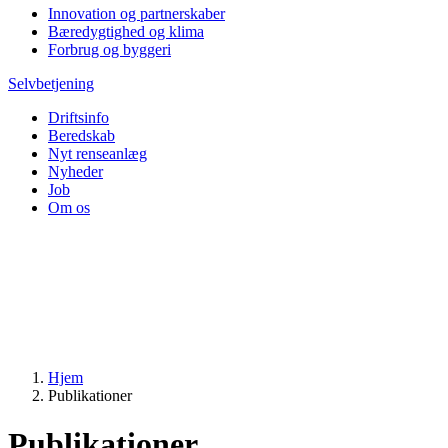
Innovation og partnerskaber
Bæredygtighed og klima
Forbrug og byggeri
Selvbetjening
Driftsinfo
Beredskab
Nyt renseanlæg
Nyheder
Job
Om os
Hjem
Publikationer
Publikationer