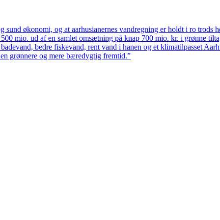
 sund økonomi, og at aarhusianernes vandregning er holdt i ro trods høj
ten 500 mio. ud af en samlet omsætning på knap 700 mio. kr. i grønne til
 badevand, bedre fiskevand, rent vand i hanen og et klimatilpasset Aarh
il en grønnere og mere bæredygtig fremtid.”