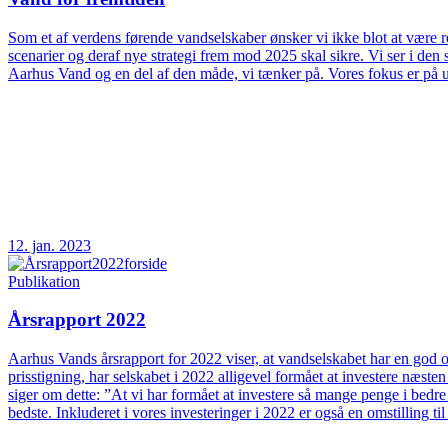
Som et af verdens førende vandselskaber ønsker vi ikke blot at være rea
scenarier og deraf nye strategi frem mod 2025 skal sikre. Vi ser i d
Aarhus Vand og en del af den måde, vi tænker på. Vores fokus er på 
12. jan. 2023
Publikation
Årsrapport 2022
Aarhus Vands årsrapport for 2022 viser, at vandselskabet har en god og
prisstigning, har selskabet i 2022 alligevel formået at investere næs
siger om dette: ”At vi har formået at investere så mange penge i bedre
bedste. Inkluderet i vores investeringer i 2022 er også en omstilling t