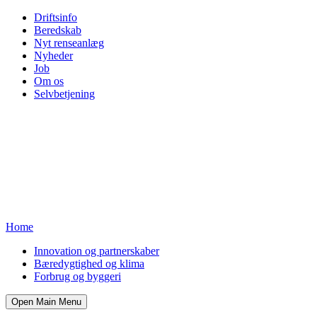
Driftsinfo
Beredskab
Nyt renseanlæg
Nyheder
Job
Om os
Selvbetjening
Home
Innovation og partnerskaber
Bæredygtighed og klima
Forbrug og byggeri
Open Main Menu