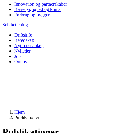
Innovation og partnerskaber
Bæredygtighed og klima
Forbrug og byggeri
Selvbetjening
Driftsinfo
Beredskab
Nyt renseanlæg
Nyheder
Job
Om os
Hjem
Publikationer
Publikationer