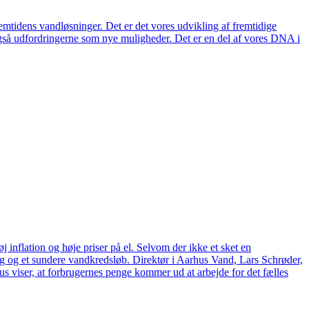
remtidens vandløsninger. Det er det vores udvikling af fremtidige
også udfordringerne som nye muligheder. Det er en del af vores DNA i
 inflation og høje priser på el. Selvom der ikke et sket en
tag og et sundere vandkredsløb. Direktør i Aarhus Vand, Lars Schrøder,
us viser, at forbrugernes penge kommer ud at arbejde for det fælles