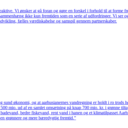
ktive. Vi ønsker at gå foran og gøre en forskel i forhold til at forme f
en sammenhæng ikke kun fremtiden som en serie af udfordringer. Vi ser 
udvikling, fælles værdiskabelse og samspil gennem partnerskaber.
 sund økonomi, og at aarhusianernes vandregning er holdt i ro trods høj
ten 500 mio. ud af en samlet omsætning på knap 700 mio. kr. i grønne til
 badevand, bedre fiskevand, rent vand i hanen og et klimatilpasset Aarh
il en grønnere og mere bæredygtig fremtid.”