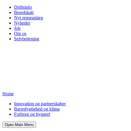
Driftsinfo
Beredskab
Nyt renseanlæg
Nyheder
Job
Om os
Selvbetjening
Home
Innovation og partnerskaber
Bæredygtighed og klima
Forbrug og byggeri
Open Main Menu