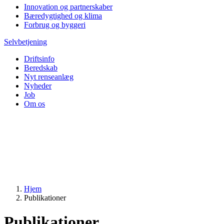
Innovation og partnerskaber
Bæredygtighed og klima
Forbrug og byggeri
Selvbetjening
Driftsinfo
Beredskab
Nyt renseanlæg
Nyheder
Job
Om os
Hjem
Publikationer
Publikationer