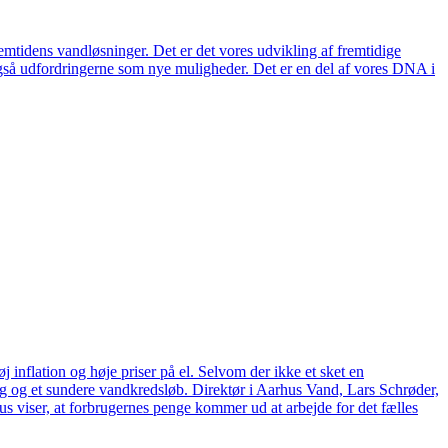
remtidens vandløsninger. Det er det vores udvikling af fremtidige
også udfordringerne som nye muligheder. Det er en del af vores DNA i
 inflation og høje priser på el. Selvom der ikke et sket en
tag og et sundere vandkredsløb. Direktør i Aarhus Vand, Lars Schrøder,
us viser, at forbrugernes penge kommer ud at arbejde for det fælles