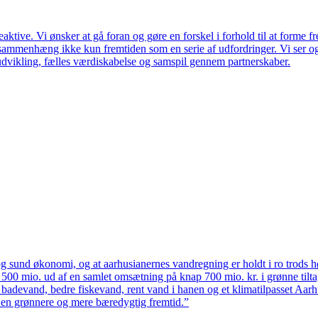
ktive. Vi ønsker at gå foran og gøre en forskel i forhold til at forme f
en sammenhæng ikke kun fremtiden som en serie af udfordringer. Vi ser 
udvikling, fælles værdiskabelse og samspil gennem partnerskaber.
 sund økonomi, og at aarhusianernes vandregning er holdt i ro trods høj
ten 500 mio. ud af en samlet omsætning på knap 700 mio. kr. i grønne til
 badevand, bedre fiskevand, rent vand i hanen og et klimatilpasset Aarh
il en grønnere og mere bæredygtig fremtid.”