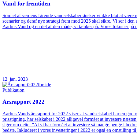
Vand for fremtiden
Som et af verdens førende vandselskaber ønsker vi ikke blot at være rea
scenarier og deraf nye strategi frem mod 2025 skal sikre. Vi ser i d
Aarhus Vand og en del af den måde, vi tænker på. Vores fokus er på 
12. jan. 2023
Publikation
Årsrapport 2022
Aarhus Vands årsrapport for 2022 viser, at vandselskabet har en god og
prisstigning, har selskabet i 2022 alligevel formået at investere næs
siger om dette: ”At vi har formået at investere så mange penge i bedre
bedste. Inkluderet i vores investeringer i 2022 er også en omstilling t