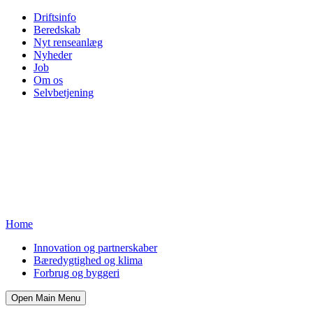
Driftsinfo
Beredskab
Nyt renseanlæg
Nyheder
Job
Om os
Selvbetjening
Home
Innovation og partnerskaber
Bæredygtighed og klima
Forbrug og byggeri
Open Main Menu