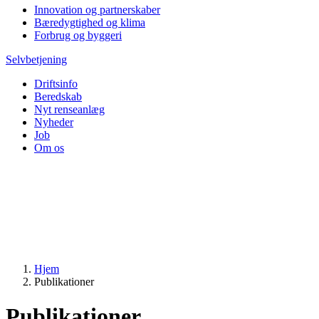
Innovation og partnerskaber
Bæredygtighed og klima
Forbrug og byggeri
Selvbetjening
Driftsinfo
Beredskab
Nyt renseanlæg
Nyheder
Job
Om os
Hjem
Publikationer
Publikationer