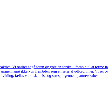
ktive. Vi ønsker at gå foran og gøre en forskel i forhold til at forme f
en sammenhæng ikke kun fremtiden som en serie af udfordringer. Vi ser 
udvikling, fælles værdiskabelse og samspil gennem partnerskaber.