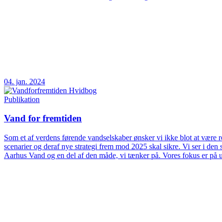
04. jan. 2024
Publikation
Vand for fremtiden
Som et af verdens førende vandselskaber ønsker vi ikke blot at være rea
scenarier og deraf nye strategi frem mod 2025 skal sikre. Vi ser i d
Aarhus Vand og en del af den måde, vi tænker på. Vores fokus er på 