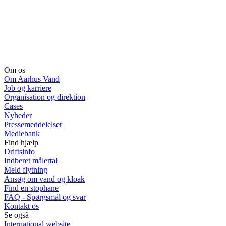
Om os
Om Aarhus Vand
Job og karriere
Organisation og direktion
Cases
Nyheder
Pressemeddelelser
Mediebank
Find hjælp
Driftsinfo
Indberet målertal
Meld flytning
Ansøg om vand og kloak
Find en stophane
FAQ - Spørgsmål og svar
Kontakt os
Se også
International website