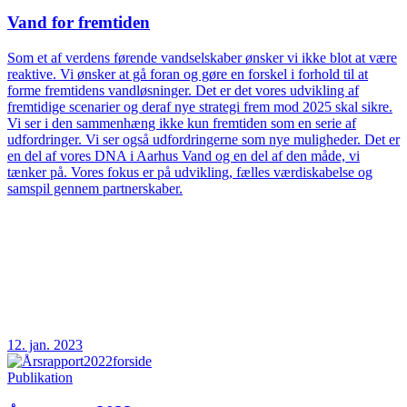
Vand for fremtiden
Som et af verdens førende vandselskaber ønsker vi ikke blot at være
reaktive. Vi ønsker at gå foran og gøre en forskel i forhold til at
forme fremtidens vandløsninger. Det er det vores udvikling af
fremtidige scenarier og deraf nye strategi frem mod 2025 skal sikre.
Vi ser i den sammenhæng ikke kun fremtiden som en serie af
udfordringer. Vi ser også udfordringerne som nye muligheder. Det er
en del af vores DNA i Aarhus Vand og en del af den måde, vi
tænker på. Vores fokus er på udvikling, fælles værdiskabelse og
samspil gennem partnerskaber.
12. jan. 2023
Publikation