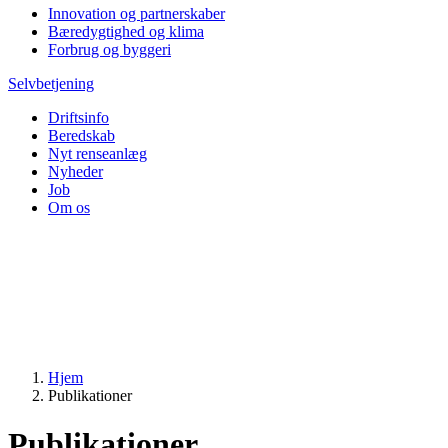
Innovation og partnerskaber
Bæredygtighed og klima
Forbrug og byggeri
Selvbetjening
Driftsinfo
Beredskab
Nyt renseanlæg
Nyheder
Job
Om os
Hjem
Publikationer
Publikationer