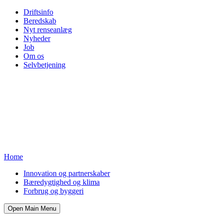
Driftsinfo
Beredskab
Nyt renseanlæg
Nyheder
Job
Om os
Selvbetjening
Home
Innovation og partnerskaber
Bæredygtighed og klima
Forbrug og byggeri
Open Main Menu