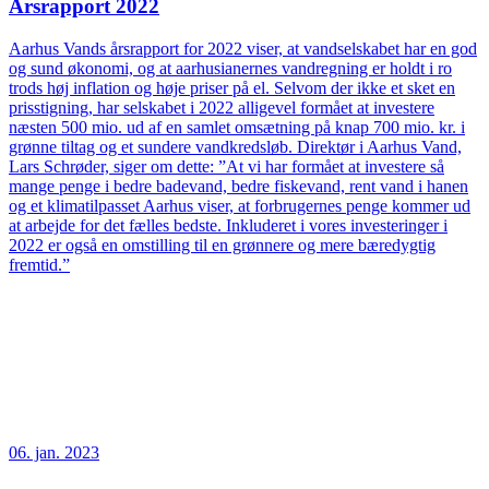
Årsrapport 2022
Aarhus Vands årsrapport for 2022 viser, at vandselskabet har en god
og sund økonomi, og at aarhusianernes vandregning er holdt i ro
trods høj inflation og høje priser på el. Selvom der ikke et sket en
prisstigning, har selskabet i 2022 alligevel formået at investere
næsten 500 mio. ud af en samlet omsætning på knap 700 mio. kr. i
grønne tiltag og et sundere vandkredsløb. Direktør i Aarhus Vand,
Lars Schrøder, siger om dette: ”At vi har formået at investere så
mange penge i bedre badevand, bedre fiskevand, rent vand i hanen
og et klimatilpasset Aarhus viser, at forbrugernes penge kommer ud
at arbejde for det fælles bedste. Inkluderet i vores investeringer i
2022 er også en omstilling til en grønnere og mere bæredygtig
fremtid.”
06. jan. 2023