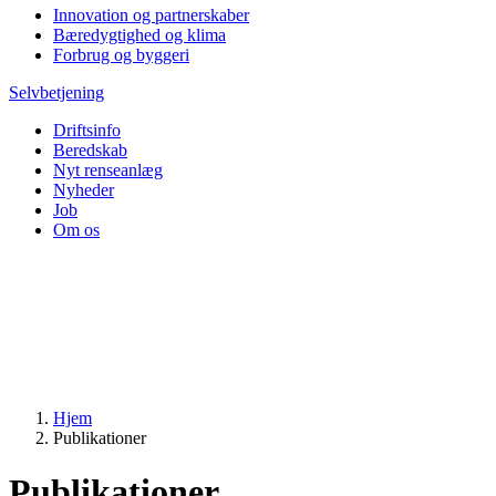
Innovation og partnerskaber
Bæredygtighed og klima
Forbrug og byggeri
Selvbetjening
Driftsinfo
Beredskab
Nyt renseanlæg
Nyheder
Job
Om os
Hjem
Publikationer
Publikationer