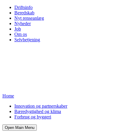
Driftsinfo
Beredskab
Nyt renseanlæg
Nyheder
Job
Om os
Selvbetjening
Home
Innovation og partnerskaber
Bæredygtighed og klima
Forbrug og byggeri
Open Main Menu