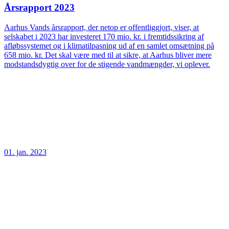
Årsrapport 2023
Aarhus Vands årsrapport, der netop er offentliggjort, viser, at
selskabet i 2023 har investeret 170 mio. kr. i fremtidssikring af
afløbssystemet og i klimatilpasning ud af en samlet omsætning på
658 mio. kr. Det skal være med til at sikre, at Aarhus bliver mere
modstandsdygtig over for de stigende vandmængder, vi oplever.
01. jan. 2023