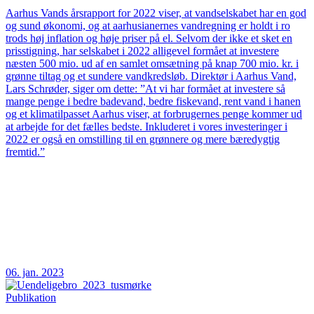
Aarhus Vands årsrapport for 2022 viser, at vandselskabet har en god
og sund økonomi, og at aarhusianernes vandregning er holdt i ro
trods høj inflation og høje priser på el. Selvom der ikke et sket en
prisstigning, har selskabet i 2022 alligevel formået at investere
næsten 500 mio. ud af en samlet omsætning på knap 700 mio. kr. i
grønne tiltag og et sundere vandkredsløb. Direktør i Aarhus Vand,
Lars Schrøder, siger om dette: ”At vi har formået at investere så
mange penge i bedre badevand, bedre fiskevand, rent vand i hanen
og et klimatilpasset Aarhus viser, at forbrugernes penge kommer ud
at arbejde for det fælles bedste. Inkluderet i vores investeringer i
2022 er også en omstilling til en grønnere og mere bæredygtig
fremtid.”
06. jan. 2023
Publikation