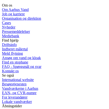
Om os
Om Aarhus Vand
Job og karriere
Organisation og direktion
Cases
Nyheder
Pressemeddelelser
Mediebank
Find hjælp
Driftsinfo
Indberet målertal
Meld flytning
Ansøg om vand og kloak
Find en stophane
FAQ - Spørgsmål og svar
Kontakt os
Se også
International website
Besøgstjenesten
Vandværkerne i Aarhus
EAN- og CVR-numre
For leverandører
Lokale vandværker
Åbningstider