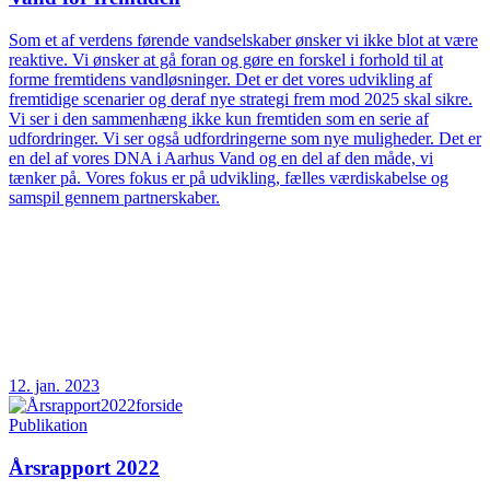
Som et af verdens førende vandselskaber ønsker vi ikke blot at være
reaktive. Vi ønsker at gå foran og gøre en forskel i forhold til at
forme fremtidens vandløsninger. Det er det vores udvikling af
fremtidige scenarier og deraf nye strategi frem mod 2025 skal sikre.
Vi ser i den sammenhæng ikke kun fremtiden som en serie af
udfordringer. Vi ser også udfordringerne som nye muligheder. Det er
en del af vores DNA i Aarhus Vand og en del af den måde, vi
tænker på. Vores fokus er på udvikling, fælles værdiskabelse og
samspil gennem partnerskaber.
12. jan. 2023
Publikation
Årsrapport 2022