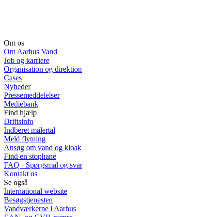
Om os
Om Aarhus Vand
Job og karriere
Organisation og direktion
Cases
Nyheder
Pressemeddelelser
Mediebank
Find hjælp
Driftsinfo
Indberet målertal
Meld flytning
Ansøg om vand og kloak
Find en stophane
FAQ - Spørgsmål og svar
Kontakt os
Se også
International website
Besøgstjenesten
Vandværkerne i Aarhus