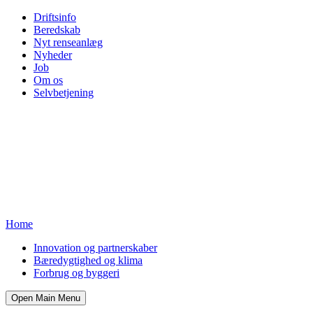
Driftsinfo
Beredskab
Nyt renseanlæg
Nyheder
Job
Om os
Selvbetjening
Home
Innovation og partnerskaber
Bæredygtighed og klima
Forbrug og byggeri
Open Main Menu