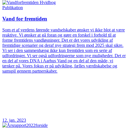
Publikation
Vand for fremtiden
Som et af verdens førende vandselskaber ønsker vi ikke blot at være
reaktive. Vi ønsker at gå foran og gøre en forskel i forhold til at
forme fremtidens vandløsninger. Det er det vores udvikling af
fremtidige scenarier og deraf nye strategi frem mod 2025 skal sikre.
Vi ser i den sammenhæng ikke kun fremtiden som en serie af
udfordringer. Vi ser også udfordringerne som nye muligheder. Det er
en del af vores DNA i Aarhus Vand og en del af den måde, vi
tænker på. Vores fokus er på udvikling, fælles værdiskabelse og
samspil gennem partnerskaber.
12. jan. 2023