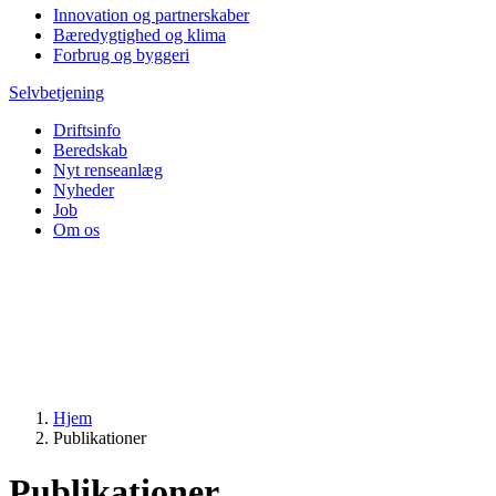
Innovation og partnerskaber
Bæredygtighed og klima
Forbrug og byggeri
Selvbetjening
Driftsinfo
Beredskab
Nyt renseanlæg
Nyheder
Job
Om os
Hjem
Publikationer
Publikationer