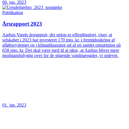
06. jan. 2023
Publikation
Årsrapport 2023
Aarhus Vands årsrapport, der netop er offentliggjort, viser, at
selskabet i 2023 har investeret 170 mio. kr. i fremtidssikring af
afløbssystemet og i klimatilpasning ud af en samlet omsætning på
658 mio. kr. Det skal være med til at sikre, at Aarhus bliver mere
modstandsdygtig over for de stigende vandmængder, vi oplever.
01. jan. 2023