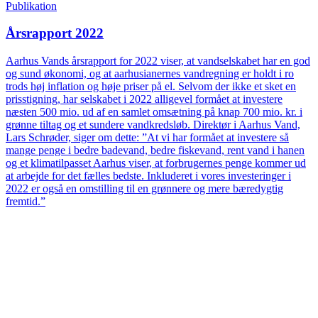
Publikation
Årsrapport 2022
Aarhus Vands årsrapport for 2022 viser, at vandselskabet har en god
og sund økonomi, og at aarhusianernes vandregning er holdt i ro
trods høj inflation og høje priser på el. Selvom der ikke et sket en
prisstigning, har selskabet i 2022 alligevel formået at investere
næsten 500 mio. ud af en samlet omsætning på knap 700 mio. kr. i
grønne tiltag og et sundere vandkredsløb. Direktør i Aarhus Vand,
Lars Schrøder, siger om dette: ”At vi har formået at investere så
mange penge i bedre badevand, bedre fiskevand, rent vand i hanen
og et klimatilpasset Aarhus viser, at forbrugernes penge kommer ud
at arbejde for det fælles bedste. Inkluderet i vores investeringer i
2022 er også en omstilling til en grønnere og mere bæredygtig
fremtid.”