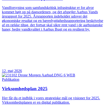
Vandforsyning som samfundskritisk infrastruktur er for alvor
kommet højt op på dagsordenen, og det afspejler Aarhus Vands
årsrapport for 2025. Årsrapporten indeholder udover det
økonomiske resultat og en bæredygtighedsrapportering beskrivelse
af en række tiltag, der fortsat skal sikre rent vand i de aarhusianske
haner, bedre vandkvalitet i Aarhus Bugt og en resilient by.
12. maj 2026
Publikation
Virksomhedsplan 2025
Her får du et indblik i vores strategiske mål og visioner for 2025.
Virksomhedsplanen er en digital publikation.