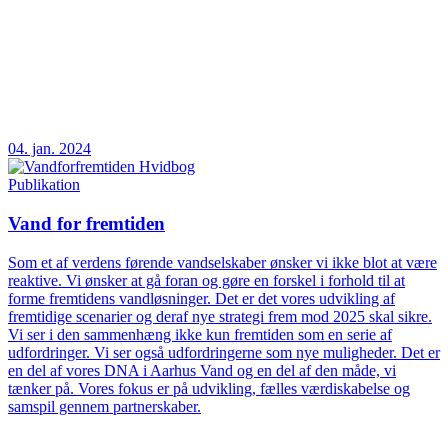
04. jan. 2024
Publikation
Vand for fremtiden
Som et af verdens førende vandselskaber ønsker vi ikke blot at være
reaktive. Vi ønsker at gå foran og gøre en forskel i forhold til at
forme fremtidens vandløsninger. Det er det vores udvikling af
fremtidige scenarier og deraf nye strategi frem mod 2025 skal sikre.
Vi ser i den sammenhæng ikke kun fremtiden som en serie af
udfordringer. Vi ser også udfordringerne som nye muligheder. Det er
en del af vores DNA i Aarhus Vand og en del af den måde, vi
tænker på. Vores fokus er på udvikling, fælles værdiskabelse og
samspil gennem partnerskaber.