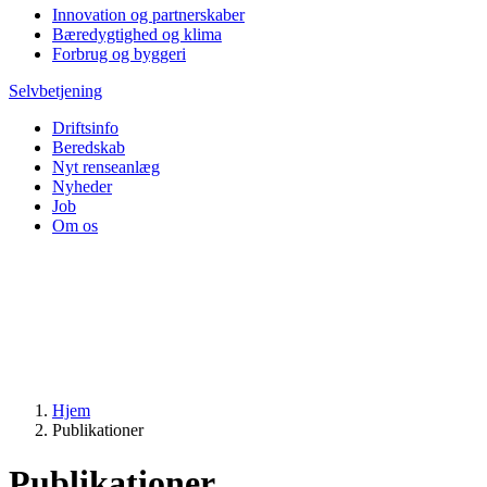
Innovation og partnerskaber
Bæredygtighed og klima
Forbrug og byggeri
Selvbetjening
Driftsinfo
Beredskab
Nyt renseanlæg
Nyheder
Job
Om os
Hjem
Publikationer
Publikationer