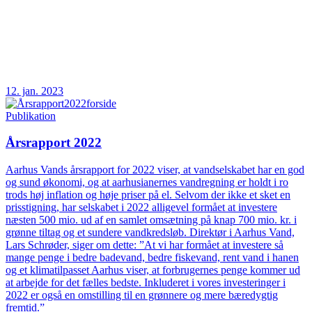
12. jan. 2023
Publikation
Årsrapport 2022
Aarhus Vands årsrapport for 2022 viser, at vandselskabet har en god
og sund økonomi, og at aarhusianernes vandregning er holdt i ro
trods høj inflation og høje priser på el. Selvom der ikke et sket en
prisstigning, har selskabet i 2022 alligevel formået at investere
næsten 500 mio. ud af en samlet omsætning på knap 700 mio. kr. i
grønne tiltag og et sundere vandkredsløb. Direktør i Aarhus Vand,
Lars Schrøder, siger om dette: ”At vi har formået at investere så
mange penge i bedre badevand, bedre fiskevand, rent vand i hanen
og et klimatilpasset Aarhus viser, at forbrugernes penge kommer ud
at arbejde for det fælles bedste. Inkluderet i vores investeringer i
2022 er også en omstilling til en grønnere og mere bæredygtig
fremtid.”