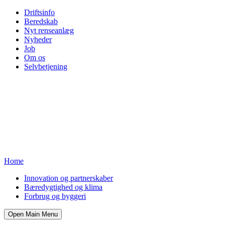
Driftsinfo
Beredskab
Nyt renseanlæg
Nyheder
Job
Om os
Selvbetjening
Home
Innovation og partnerskaber
Bæredygtighed og klima
Forbrug og byggeri
Open Main Menu