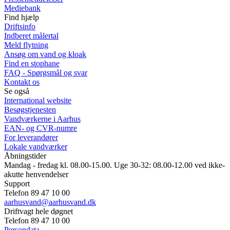
Mediebank
Find hjælp
Driftsinfo
Indberet målertal
Meld flytning
Ansøg om vand og kloak
Find en stophane
FAQ - Spørgsmål og svar
Kontakt os
Se også
International website
Besøgstjenesten
Vandværkerne i Aarhus
EAN- og CVR-numre
For leverandører
Lokale vandværker
Åbningstider
Mandag - fredag kl. 08.00-15.00. Uge 30-32: 08.00-12.00 ved ikke-
akutte henvendelser
Support
Telefon 89 47 10 00
aarhusvand@aarhusvand.dk
Driftvagt hele døgnet
Telefon 89 47 10 00
Persondata