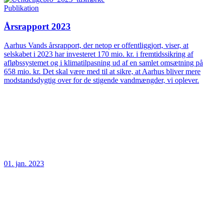
Publikation
Årsrapport 2023
Aarhus Vands årsrapport, der netop er offentliggjort, viser, at
selskabet i 2023 har investeret 170 mio. kr. i fremtidssikring af
afløbssystemet og i klimatilpasning ud af en samlet omsætning på
658 mio. kr. Det skal være med til at sikre, at Aarhus bliver mere
modstandsdygtig over for de stigende vandmængder, vi oplever.
01. jan. 2023