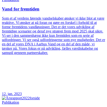
Vand for fremtiden
Som et af verdens førende vandselskaber ønsker vi ikke blot at være
reaktive. Vi ønsker at gå foran og gøre en forskel i forhold til at
forme fremtidens vandløsninger. Det er det vores udvikling af
fremtidige scenarier og deraf nye strategi frem mod 2025 skal sikre.
Vi ser i den sammenhæng ikke kun fremtiden som en serie af
udfordringer. Vi ser også udfordringerne som nye muligheder. Det er
en del af vores DNA i Aarhus Vand og en del af den måde, vi
tænker på. Vores fokus er på udvikling, fælles værdiskabelse og
samspil gennem partnerskaber.
12. jan. 2023
Publikation