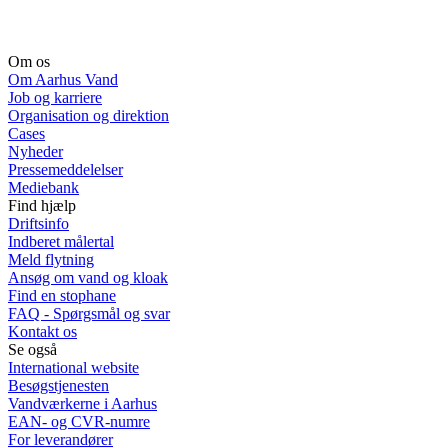
Om os
Om Aarhus Vand
Job og karriere
Organisation og direktion
Cases
Nyheder
Pressemeddelelser
Mediebank
Find hjælp
Driftsinfo
Indberet målertal
Meld flytning
Ansøg om vand og kloak
Find en stophane
FAQ - Spørgsmål og svar
Kontakt os
Se også
International website
Besøgstjenesten
Vandværkerne i Aarhus
EAN- og CVR-numre
For leverandører