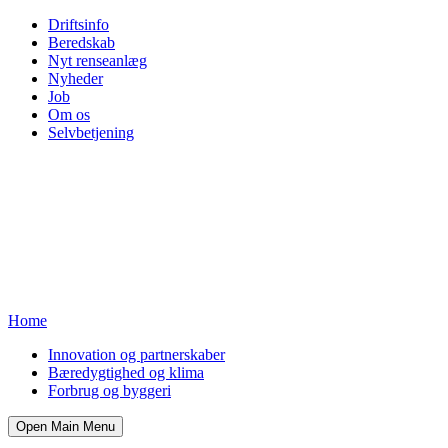
Driftsinfo
Beredskab
Nyt renseanlæg
Nyheder
Job
Om os
Selvbetjening
Home
Innovation og partnerskaber
Bæredygtighed og klima
Forbrug og byggeri
Open Main Menu