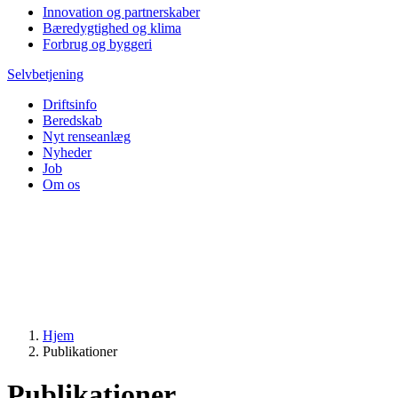
Innovation og partnerskaber
Bæredygtighed og klima
Forbrug og byggeri
Selvbetjening
Driftsinfo
Beredskab
Nyt renseanlæg
Nyheder
Job
Om os
Hjem
Publikationer
Publikationer