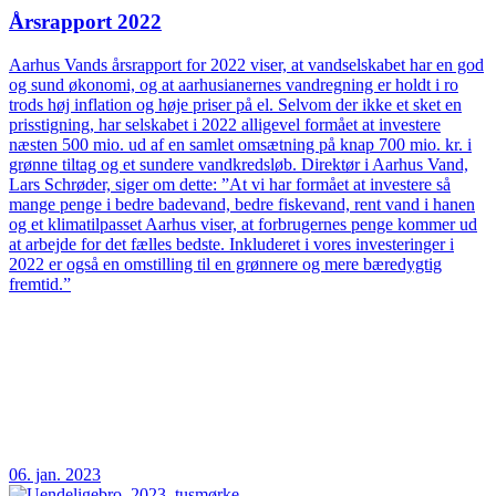
Årsrapport 2022
Aarhus Vands årsrapport for 2022 viser, at vandselskabet har en god
og sund økonomi, og at aarhusianernes vandregning er holdt i ro
trods høj inflation og høje priser på el. Selvom der ikke et sket en
prisstigning, har selskabet i 2022 alligevel formået at investere
næsten 500 mio. ud af en samlet omsætning på knap 700 mio. kr. i
grønne tiltag og et sundere vandkredsløb. Direktør i Aarhus Vand,
Lars Schrøder, siger om dette: ”At vi har formået at investere så
mange penge i bedre badevand, bedre fiskevand, rent vand i hanen
og et klimatilpasset Aarhus viser, at forbrugernes penge kommer ud
at arbejde for det fælles bedste. Inkluderet i vores investeringer i
2022 er også en omstilling til en grønnere og mere bæredygtig
fremtid.”
06. jan. 2023