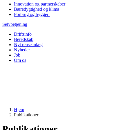
Innovation og partnerskaber
Bæredygtighed og klima
Forbrug og byggeri
Selvbetjening
Driftsinfo
Beredskab
Nyt renseanlæg
Nyheder
Job
Om os
Hjem
Publikationer
Publikationer