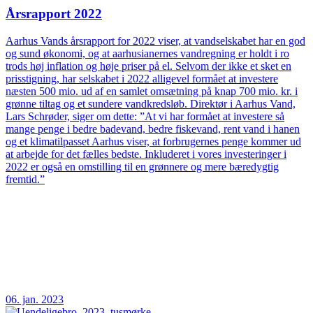
Årsrapport 2022
Aarhus Vands årsrapport for 2022 viser, at vandselskabet har en god
og sund økonomi, og at aarhusianernes vandregning er holdt i ro
trods høj inflation og høje priser på el. Selvom der ikke et sket en
prisstigning, har selskabet i 2022 alligevel formået at investere
næsten 500 mio. ud af en samlet omsætning på knap 700 mio. kr. i
grønne tiltag og et sundere vandkredsløb. Direktør i Aarhus Vand,
Lars Schrøder, siger om dette: ”At vi har formået at investere så
mange penge i bedre badevand, bedre fiskevand, rent vand i hanen
og et klimatilpasset Aarhus viser, at forbrugernes penge kommer ud
at arbejde for det fælles bedste. Inkluderet i vores investeringer i
2022 er også en omstilling til en grønnere og mere bæredygtig
fremtid.”
06. jan. 2023