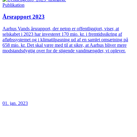
Publikation
Årsrapport 2023
Aarhus Vands årsrapport, der netop er offentliggjort, viser, at
selskabet i 2023 har investeret 170 mio. kr. i fremtidssikring af
afløbssystemet og i klimatilpasning ud af en samlet omsætning på
658 mio. kr. Det skal være med til at sikre, at Aarhus bliver mere
modstandsdygtig over for de stigende vandmængder, vi oplever.
01. jan. 2023