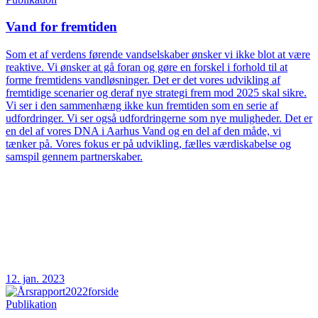
Vand for fremtiden
Som et af verdens førende vandselskaber ønsker vi ikke blot at være
reaktive. Vi ønsker at gå foran og gøre en forskel i forhold til at
forme fremtidens vandløsninger. Det er det vores udvikling af
fremtidige scenarier og deraf nye strategi frem mod 2025 skal sikre.
Vi ser i den sammenhæng ikke kun fremtiden som en serie af
udfordringer. Vi ser også udfordringerne som nye muligheder. Det er
en del af vores DNA i Aarhus Vand og en del af den måde, vi
tænker på. Vores fokus er på udvikling, fælles værdiskabelse og
samspil gennem partnerskaber.
12. jan. 2023
Publikation