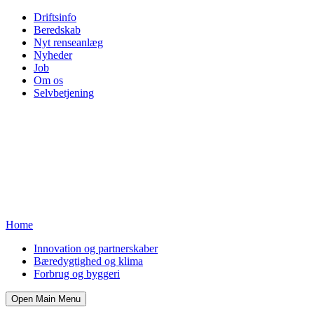
Driftsinfo
Beredskab
Nyt renseanlæg
Nyheder
Job
Om os
Selvbetjening
Home
Innovation og partnerskaber
Bæredygtighed og klima
Forbrug og byggeri
Open Main Menu