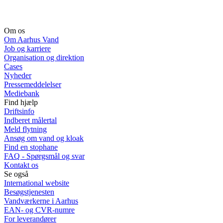
Om os
Om Aarhus Vand
Job og karriere
Organisation og direktion
Cases
Nyheder
Pressemeddelelser
Mediebank
Find hjælp
Driftsinfo
Indberet målertal
Meld flytning
Ansøg om vand og kloak
Find en stophane
FAQ - Spørgsmål og svar
Kontakt os
Se også
International website
Besøgstjenesten
Vandværkerne i Aarhus
EAN- og CVR-numre
For leverandører