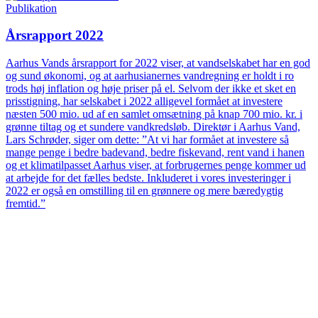
Publikation
Årsrapport 2022
Aarhus Vands årsrapport for 2022 viser, at vandselskabet har en god
og sund økonomi, og at aarhusianernes vandregning er holdt i ro
trods høj inflation og høje priser på el. Selvom der ikke et sket en
prisstigning, har selskabet i 2022 alligevel formået at investere
næsten 500 mio. ud af en samlet omsætning på knap 700 mio. kr. i
grønne tiltag og et sundere vandkredsløb. Direktør i Aarhus Vand,
Lars Schrøder, siger om dette: ”At vi har formået at investere så
mange penge i bedre badevand, bedre fiskevand, rent vand i hanen
og et klimatilpasset Aarhus viser, at forbrugernes penge kommer ud
at arbejde for det fælles bedste. Inkluderet i vores investeringer i
2022 er også en omstilling til en grønnere og mere bæredygtig
fremtid.”