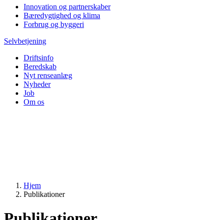
Innovation og partnerskaber
Bæredygtighed og klima
Forbrug og byggeri
Selvbetjening
Driftsinfo
Beredskab
Nyt renseanlæg
Nyheder
Job
Om os
Hjem
Publikationer
Publikationer