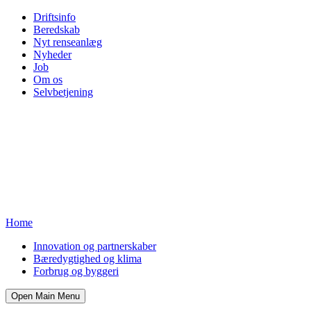
Driftsinfo
Beredskab
Nyt renseanlæg
Nyheder
Job
Om os
Selvbetjening
Home
Innovation og partnerskaber
Bæredygtighed og klima
Forbrug og byggeri
Open Main Menu