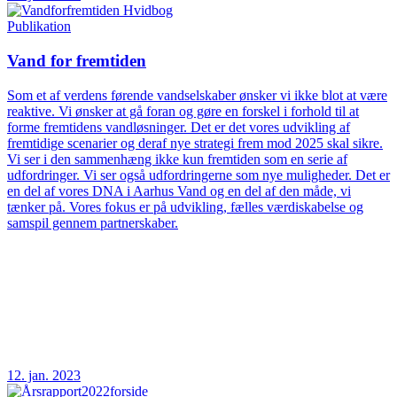
Publikation
Vand for fremtiden
Som et af verdens førende vandselskaber ønsker vi ikke blot at være
reaktive. Vi ønsker at gå foran og gøre en forskel i forhold til at
forme fremtidens vandløsninger. Det er det vores udvikling af
fremtidige scenarier og deraf nye strategi frem mod 2025 skal sikre.
Vi ser i den sammenhæng ikke kun fremtiden som en serie af
udfordringer. Vi ser også udfordringerne som nye muligheder. Det er
en del af vores DNA i Aarhus Vand og en del af den måde, vi
tænker på. Vores fokus er på udvikling, fælles værdiskabelse og
samspil gennem partnerskaber.
12. jan. 2023