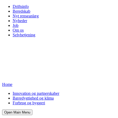
Driftsinfo
Beredskab
Nyt renseanlæg
Nyheder
Job
Om os
Selvbetjening
Home
Innovation og partnerskaber
Bæredygtighed og klima
Forbrug og byggeri
Open Main Menu