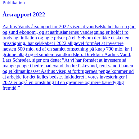
Publikation
Årsrapport 2022
Aarhus Vands årsrapport for 2022 viser, at vandselskabet har en god
og sund økonomi, og at aarhusianernes vandregning er holdt i ro
trods høj inflation og høje priser på el. Selvom der ikke et sket en
prisstigning, har selskabet i 2022 alligevel formået at investere
næsten 500 mio. ud af en samlet omsætning på knap 700 mio. kr. i
grønne tiltag og et sundere vandkredsløb. Direktør i Aarhus Vand,
Lars Schrøder, siger om dette: ”At vi har formået at investere så
mange penge i bedre badevand, bedre fiskevand, rent vand i hanen
og et klimatilpasset Aarhus viser, at forbrugernes penge kommer ud
at arbejde for det fælles bedste. Inkluderet i vores investeringer i
2022 er også en omstilling til en grønnere og mere bæredygtig
fremtid.”