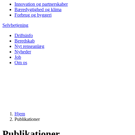
Innovation og partnerskaber
Bæredygtighed og klima
Forbrug og byggeri
Selvbetjening
Driftsinfo
Beredskab
Nyt renseanlæg
Nyheder
Job
Om os
Hjem
Publikationer
Publikationer