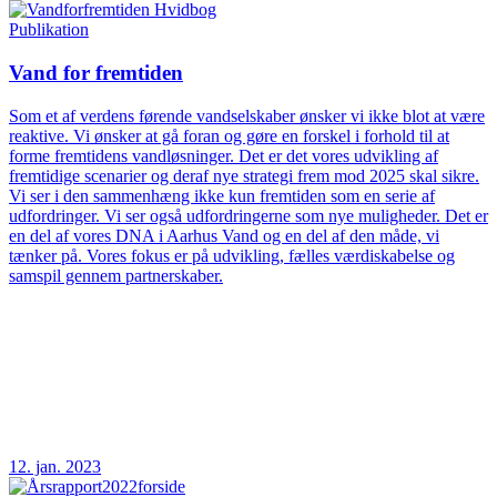
Publikation
Vand for fremtiden
Som et af verdens førende vandselskaber ønsker vi ikke blot at være
reaktive. Vi ønsker at gå foran og gøre en forskel i forhold til at
forme fremtidens vandløsninger. Det er det vores udvikling af
fremtidige scenarier og deraf nye strategi frem mod 2025 skal sikre.
Vi ser i den sammenhæng ikke kun fremtiden som en serie af
udfordringer. Vi ser også udfordringerne som nye muligheder. Det er
en del af vores DNA i Aarhus Vand og en del af den måde, vi
tænker på. Vores fokus er på udvikling, fælles værdiskabelse og
samspil gennem partnerskaber.
12. jan. 2023