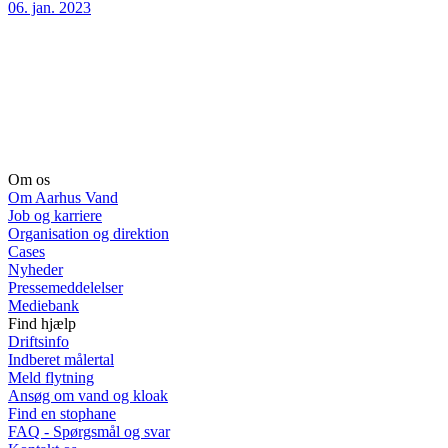
06. jan. 2023
Om os
Om Aarhus Vand
Job og karriere
Organisation og direktion
Cases
Nyheder
Pressemeddelelser
Mediebank
Find hjælp
Driftsinfo
Indberet målertal
Meld flytning
Ansøg om vand og kloak
Find en stophane
FAQ - Spørgsmål og svar