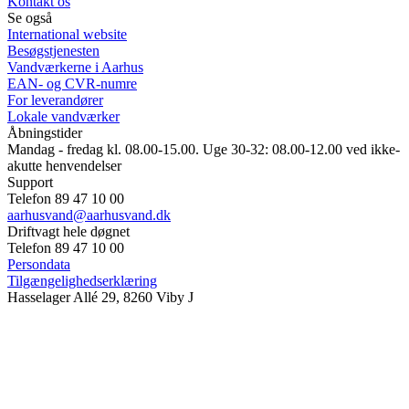
Kontakt os
Se også
International website
Besøgstjenesten
Vandværkerne i Aarhus
EAN- og CVR-numre
For leverandører
Lokale vandværker
Åbningstider
Mandag - fredag kl. 08.00-15.00. Uge 30-32: 08.00-12.00 ved ikke-
akutte henvendelser
Support
Telefon 89 47 10 00
aarhusvand@aarhusvand.dk
Driftvagt hele døgnet
Telefon 89 47 10 00
Persondata
Tilgængelighedserklæring
Hasselager Allé 29, 8260 Viby J