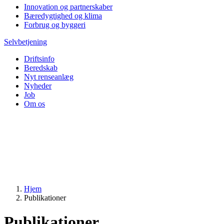
Innovation og partnerskaber
Bæredygtighed og klima
Forbrug og byggeri
Selvbetjening
Driftsinfo
Beredskab
Nyt renseanlæg
Nyheder
Job
Om os
Hjem
Publikationer
Publikationer