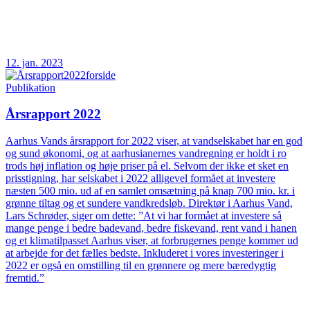
12. jan. 2023
Publikation
Årsrapport 2022
Aarhus Vands årsrapport for 2022 viser, at vandselskabet har en god
og sund økonomi, og at aarhusianernes vandregning er holdt i ro
trods høj inflation og høje priser på el. Selvom der ikke et sket en
prisstigning, har selskabet i 2022 alligevel formået at investere
næsten 500 mio. ud af en samlet omsætning på knap 700 mio. kr. i
grønne tiltag og et sundere vandkredsløb. Direktør i Aarhus Vand,
Lars Schrøder, siger om dette: ”At vi har formået at investere så
mange penge i bedre badevand, bedre fiskevand, rent vand i hanen
og et klimatilpasset Aarhus viser, at forbrugernes penge kommer ud
at arbejde for det fælles bedste. Inkluderet i vores investeringer i
2022 er også en omstilling til en grønnere og mere bæredygtig
fremtid.”