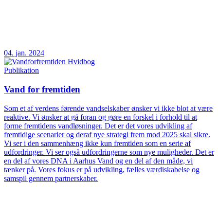
04. jan. 2024
Publikation
Vand for fremtiden
Som et af verdens førende vandselskaber ønsker vi ikke blot at være
reaktive. Vi ønsker at gå foran og gøre en forskel i forhold til at
forme fremtidens vandløsninger. Det er det vores udvikling af
fremtidige scenarier og deraf nye strategi frem mod 2025 skal sikre.
Vi ser i den sammenhæng ikke kun fremtiden som en serie af
udfordringer. Vi ser også udfordringerne som nye muligheder. Det er
en del af vores DNA i Aarhus Vand og en del af den måde, vi
tænker på. Vores fokus er på udvikling, fælles værdiskabelse og
samspil gennem partnerskaber.