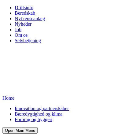
Driftsinfo
Beredskab
Nyt renseanlæg
Nyheder
Job
Om os
Selvbetjening
Home
Innovation og partnerskaber
Bæredygtighed og klima
Forbrug og byggeri
Open Main Menu