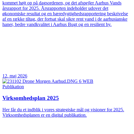
kommet højt op på dagsordenen, og det afspejler Aarhus Vands
årsrapport for 2025. Årsrapporten indeholder udover det
økonomiske resultat og en bæredygtighedsrapportering beskrivelse
af en række tiltag, der fortsat skal sikre rent vand i de aarhusianske
haner, bedre vandkvalitet i Aarhus Bugt og en resilient by.
12. maj 2026
Publikation
Virksomhedsplan 2025
Her får du et indblik i vores strategiske mål og visioner for 2025.
Virksomhedsplanen er en digital publikation.