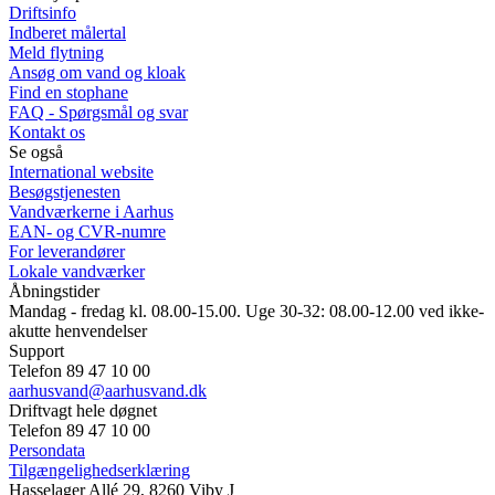
Driftsinfo
Indberet målertal
Meld flytning
Ansøg om vand og kloak
Find en stophane
FAQ - Spørgsmål og svar
Kontakt os
Se også
International website
Besøgstjenesten
Vandværkerne i Aarhus
EAN- og CVR-numre
For leverandører
Lokale vandværker
Åbningstider
Mandag - fredag kl. 08.00-15.00. Uge 30-32: 08.00-12.00 ved ikke-
akutte henvendelser
Support
Telefon 89 47 10 00
aarhusvand@aarhusvand.dk
Driftvagt hele døgnet
Telefon 89 47 10 00
Persondata
Tilgængelighedserklæring
Hasselager Allé 29, 8260 Viby J