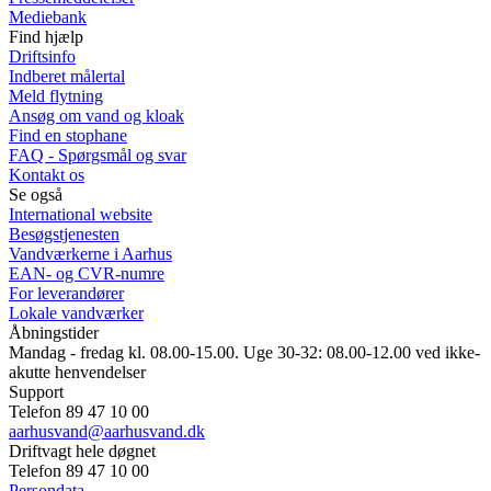
Mediebank
Find hjælp
Driftsinfo
Indberet målertal
Meld flytning
Ansøg om vand og kloak
Find en stophane
FAQ - Spørgsmål og svar
Kontakt os
Se også
International website
Besøgstjenesten
Vandværkerne i Aarhus
EAN- og CVR-numre
For leverandører
Lokale vandværker
Åbningstider
Mandag - fredag kl. 08.00-15.00. Uge 30-32: 08.00-12.00 ved ikke-
akutte henvendelser
Support
Telefon 89 47 10 00
aarhusvand@aarhusvand.dk
Driftvagt hele døgnet
Telefon 89 47 10 00
Persondata