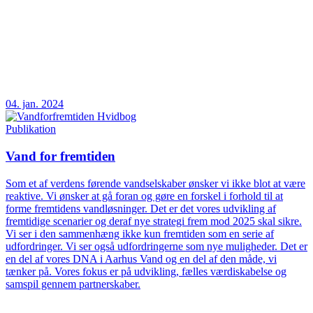
04. jan. 2024
Publikation
Vand for fremtiden
Som et af verdens førende vandselskaber ønsker vi ikke blot at være
reaktive. Vi ønsker at gå foran og gøre en forskel i forhold til at
forme fremtidens vandløsninger. Det er det vores udvikling af
fremtidige scenarier og deraf nye strategi frem mod 2025 skal sikre.
Vi ser i den sammenhæng ikke kun fremtiden som en serie af
udfordringer. Vi ser også udfordringerne som nye muligheder. Det er
en del af vores DNA i Aarhus Vand og en del af den måde, vi
tænker på. Vores fokus er på udvikling, fælles værdiskabelse og
samspil gennem partnerskaber.