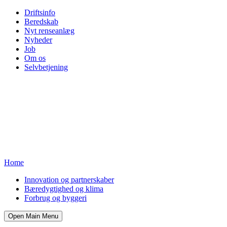
Driftsinfo
Beredskab
Nyt renseanlæg
Nyheder
Job
Om os
Selvbetjening
Home
Innovation og partnerskaber
Bæredygtighed og klima
Forbrug og byggeri
Open Main Menu