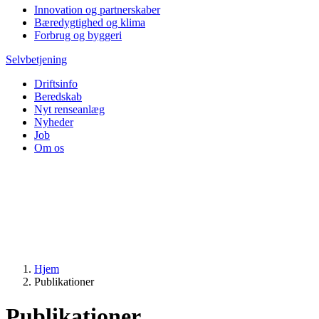
Innovation og partnerskaber
Bæredygtighed og klima
Forbrug og byggeri
Selvbetjening
Driftsinfo
Beredskab
Nyt renseanlæg
Nyheder
Job
Om os
Hjem
Publikationer
Publikationer