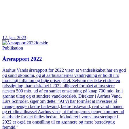
12. jan. 2023
Publikation
Årsrapport 2022
Aarhus Vands årsrapport for 2022 viser, at vandselskabet har en god
og sund økonomi, og at aarhusianernes vandregning er holdt i ro
trods høj inflation og høje priser på el. Selvom der ikke et sket en
prisstigning, har selskabet i 2022 alligevel formået at investere
næsten 500 mio. ud af en samlet omsætning på knap 700 mio. kr. i
grønne tiltag og et sundere vandkredsløb. Direktør i Aarhus Vand,
Lars Schrøder, siger om dette: ”At vi har formået at investere så
mange penge i bedre badevand, bedre fiskevand, rent vand i hanen
og et klimatilpasset Aarhus viser, at forbrugernes penge kommer ud
at arbejde for det fælles bedste. Inkluderet i vores investeringer i
2022 er også en omstilling til en grønnere og mere bæredygtig
fremtid.”