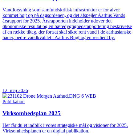
Vandforsyning som samfundskritisk infrastruktur er for alvor
kommet højt op på dagsordenen, og det afspejler Aarhus Vands
årsrapport for 2025. Årsrapporten indeholder udover det
økonomiske resultat og en bæredygtighedsrapportering beskrivelse
af en række tiltag, der fortsat skal sikre rent vand i de aarhusianske
haner, bedre vandkvalitet i Aarhus Bugt og en resilient by.
12. maj 2026
Publikation
Virksomhedsplan 2025
Her får du et indblik i vores strategiske mål og visioner for 2025.
Virksomhedsplanen er en digital publikation.