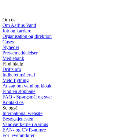
Om os
Om Aarhus Vand
Job og karriere
Organisation og direktion
Cases
Nyheder
Pressemeddelelser
Mediebank
Find hjælp
Driftsinfo
Indberet målertal
Meld flytning
Ansøg om vand og kloak
Find en stophane
FAQ - Spørgsmål og svar
Kontakt os
Se også
International website
Besøgstjenesten
Vandværkerne i Aarhus
EAN- og CVR-numre
For leverandører