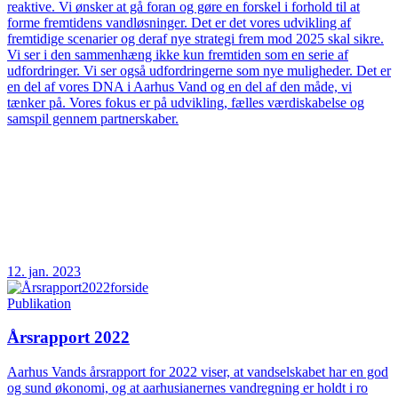
reaktive. Vi ønsker at gå foran og gøre en forskel i forhold til at
forme fremtidens vandløsninger. Det er det vores udvikling af
fremtidige scenarier og deraf nye strategi frem mod 2025 skal sikre.
Vi ser i den sammenhæng ikke kun fremtiden som en serie af
udfordringer. Vi ser også udfordringerne som nye muligheder. Det er
en del af vores DNA i Aarhus Vand og en del af den måde, vi
tænker på. Vores fokus er på udvikling, fælles værdiskabelse og
samspil gennem partnerskaber.
12. jan. 2023
Publikation
Årsrapport 2022
Aarhus Vands årsrapport for 2022 viser, at vandselskabet har en god
og sund økonomi, og at aarhusianernes vandregning er holdt i ro