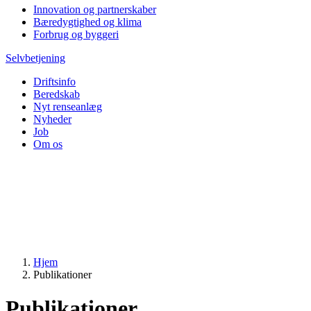
Innovation og partnerskaber
Bæredygtighed og klima
Forbrug og byggeri
Selvbetjening
Driftsinfo
Beredskab
Nyt renseanlæg
Nyheder
Job
Om os
Hjem
Publikationer
Publikationer