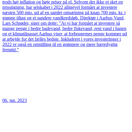
trods høj inflation og høje priser på el. Selvom der ikke et sket en
prisstigning, har selskabet i 2022 alligevel formået at investere
næsten 500 mio. ud af en samlet omsætning på knap 700 mio. kr. i
grønne tiltag og et sundere vandkredsløb. Direktør i Aarhus Vand,
Lars Schrøder, siger om dette: ”At vi har formået at investere så
mange penge i bedre badevand, bedre fiskevand, rent vand i hanen
og et klimatilpasset Aarhus viser, at forbrugernes penge kommer ud
at arbejde for det fælles bedste. Inkluderet i vores investeringer i
2022 er også en omstilling til en grønnere og mere bæredygtig
fremtid.”
06. jan. 2023