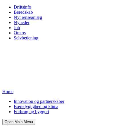
Driftsinfo
Beredskab
Nyt renseanlæg
Nyheder
Job
Om os
Selvbetjening
Home
Innovation og partnerskaber
Bæredygtighed og klima
Forbrug og byggeri
Open Main Menu