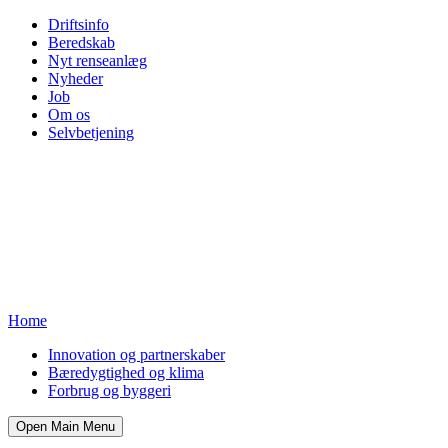
Driftsinfo
Beredskab
Nyt renseanlæg
Nyheder
Job
Om os
Selvbetjening
Home
Innovation og partnerskaber
Bæredygtighed og klima
Forbrug og byggeri
Open Main Menu