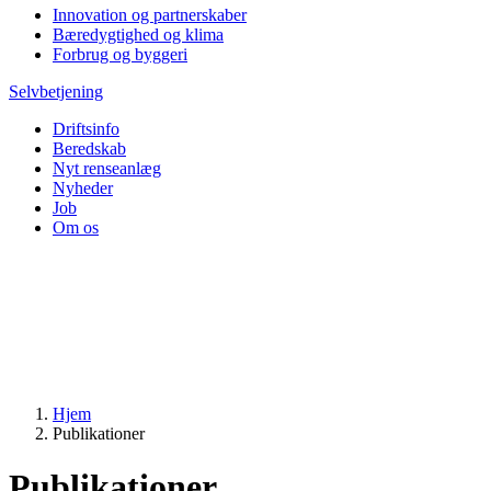
Innovation og partnerskaber
Bæredygtighed og klima
Forbrug og byggeri
Selvbetjening
Driftsinfo
Beredskab
Nyt renseanlæg
Nyheder
Job
Om os
Hjem
Publikationer
Publikationer