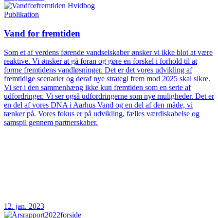
Publikation
Vand for fremtiden
Som et af verdens førende vandselskaber ønsker vi ikke blot at være
reaktive. Vi ønsker at gå foran og gøre en forskel i forhold til at
forme fremtidens vandløsninger. Det er det vores udvikling af
fremtidige scenarier og deraf nye strategi frem mod 2025 skal sikre.
Vi ser i den sammenhæng ikke kun fremtiden som en serie af
udfordringer. Vi ser også udfordringerne som nye muligheder. Det er
en del af vores DNA i Aarhus Vand og en del af den måde, vi
tænker på. Vores fokus er på udvikling, fælles værdiskabelse og
samspil gennem partnerskaber.
12. jan. 2023