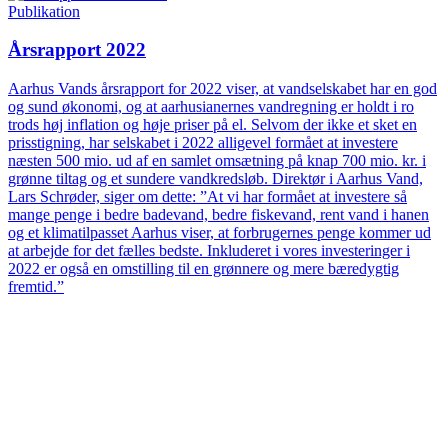
Publikation
Årsrapport 2022
Aarhus Vands årsrapport for 2022 viser, at vandselskabet har en god
og sund økonomi, og at aarhusianernes vandregning er holdt i ro
trods høj inflation og høje priser på el. Selvom der ikke et sket en
prisstigning, har selskabet i 2022 alligevel formået at investere
næsten 500 mio. ud af en samlet omsætning på knap 700 mio. kr. i
grønne tiltag og et sundere vandkredsløb. Direktør i Aarhus Vand,
Lars Schrøder, siger om dette: ”At vi har formået at investere så
mange penge i bedre badevand, bedre fiskevand, rent vand i hanen
og et klimatilpasset Aarhus viser, at forbrugernes penge kommer ud
at arbejde for det fælles bedste. Inkluderet i vores investeringer i
2022 er også en omstilling til en grønnere og mere bæredygtig
fremtid.”