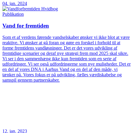
04. jan. 2024
Publikation
Vand for fremtiden
Som et af verdens førende vandselskaber ønsker vi ikke blot at være
reaktive. Vi ønsker at gå foran og gøre en forskel i forhold til at
forme fremtidens vandløsninger. Det er det vores udvikling af
fremtidige scenarier og deraf nye strategi frem mod 2025 skal sikre.
Vi ser i den sammenhæng ikke kun fremtiden som en serie af
udfordringer. Vi ser også udfordringerne som nye muligheder. Det er
en del af vores DNA i Aarhus Vand og en del af den måde, vi
tænker på. Vores fokus er på udvikling, fælles værdiskabelse og
samspil gennem partnerskaber.
12. jan. 2023