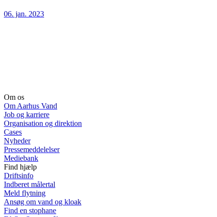
06. jan. 2023
Om os
Om Aarhus Vand
Job og karriere
Organisation og direktion
Cases
Nyheder
Pressemeddelelser
Mediebank
Find hjælp
Driftsinfo
Indberet målertal
Meld flytning
Ansøg om vand og kloak
Find en stophane