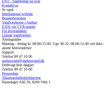
FAQ - Spørgsmål og svar
Kontakt os
Se også
International website
Besøgstjenesten
Vandværkerne i Aarhus
EAN- og CVR-numre
For leverandører
Lokale vandværker
Åbningstider
Mandag - fredag kl. 08.00-15.00. Uge 30-32: 08.00-12.00 ved ikke-
akutte henvendelser
Support
Telefon 89 47 10 00
aarhusvand@aarhusvand.dk
Driftvagt hele døgnet
Telefon 89 47 10 00
Persondata
Tilgængelighedserklæring
Hasselager Allé 29, 8260 Viby J