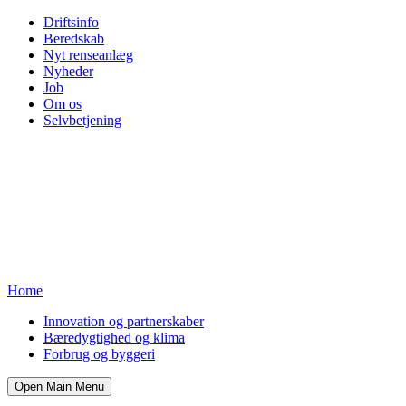
Driftsinfo
Beredskab
Nyt renseanlæg
Nyheder
Job
Om os
Selvbetjening
Home
Innovation og partnerskaber
Bæredygtighed og klima
Forbrug og byggeri
Open Main Menu