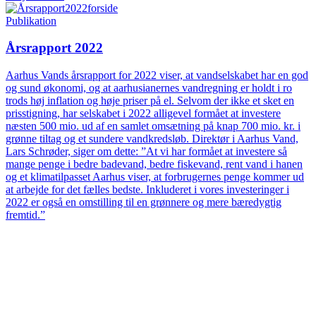
Publikation
Årsrapport 2022
Aarhus Vands årsrapport for 2022 viser, at vandselskabet har en god
og sund økonomi, og at aarhusianernes vandregning er holdt i ro
trods høj inflation og høje priser på el. Selvom der ikke et sket en
prisstigning, har selskabet i 2022 alligevel formået at investere
næsten 500 mio. ud af en samlet omsætning på knap 700 mio. kr. i
grønne tiltag og et sundere vandkredsløb. Direktør i Aarhus Vand,
Lars Schrøder, siger om dette: ”At vi har formået at investere så
mange penge i bedre badevand, bedre fiskevand, rent vand i hanen
og et klimatilpasset Aarhus viser, at forbrugernes penge kommer ud
at arbejde for det fælles bedste. Inkluderet i vores investeringer i
2022 er også en omstilling til en grønnere og mere bæredygtig
fremtid.”