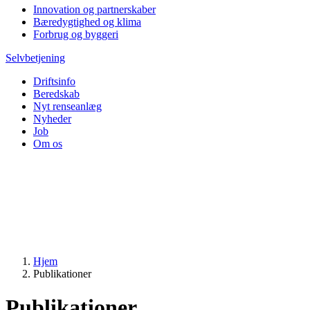
Innovation og partnerskaber
Bæredygtighed og klima
Forbrug og byggeri
Selvbetjening
Driftsinfo
Beredskab
Nyt renseanlæg
Nyheder
Job
Om os
Hjem
Publikationer
Publikationer