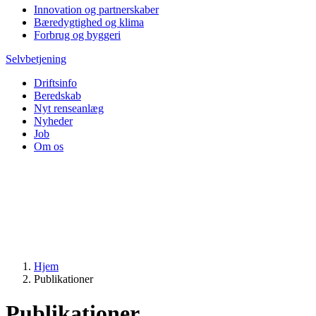
Innovation og partnerskaber
Bæredygtighed og klima
Forbrug og byggeri
Selvbetjening
Driftsinfo
Beredskab
Nyt renseanlæg
Nyheder
Job
Om os
Hjem
Publikationer
Publikationer