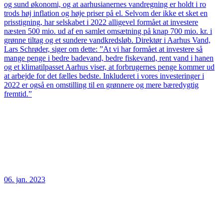
og sund økonomi, og at aarhusianernes vandregning er holdt i ro
trods høj inflation og høje priser på el. Selvom der ikke et sket en
prisstigning, har selskabet i 2022 alligevel formået at investere
næsten 500 mio. ud af en samlet omsætning på knap 700 mio. kr. i
grønne tiltag og et sundere vandkredsløb. Direktør i Aarhus Vand,
Lars Schrøder, siger om dette: ”At vi har formået at investere så
mange penge i bedre badevand, bedre fiskevand, rent vand i hanen
og et klimatilpasset Aarhus viser, at forbrugernes penge kommer ud
at arbejde for det fælles bedste. Inkluderet i vores investeringer i
2022 er også en omstilling til en grønnere og mere bæredygtig
fremtid.”
06. jan. 2023