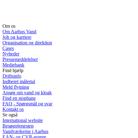
Om os
Om Aarhus Vand
Job og karriere
Organisation og direktion
Cases
Nyheder
Pressemeddelelser
Mediebank
Find hjælp
Driftsinfo
Indberet målertal
Meld flytning
Ansøg om vand og kloak
Find en stophane
FAQ - Spørgsmål og svar
Kontakt os
Se også
International website
Besøgstjenesten
Vandværkerne i Aarhus
EAN- og CVR-numre