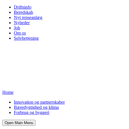
Driftsinfo
Beredskab
Nyt renseanlæg
Nyheder
Job
Om os
Selvbetjening
Home
Innovation og partnerskaber
Bæredygtighed og klima
Forbrug og byggeri
Open Main Menu