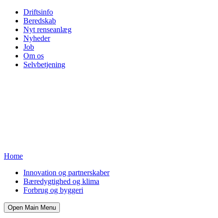
Driftsinfo
Beredskab
Nyt renseanlæg
Nyheder
Job
Om os
Selvbetjening
Home
Innovation og partnerskaber
Bæredygtighed og klima
Forbrug og byggeri
Open Main Menu