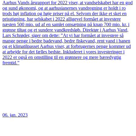
Aarhus Vands årsrapport for 2022 viser, at vandselskabet har en god
og sund økonomi, og at aarhusianernes vandregning er holdt i ro
trods høj inflation og høje priser på el. Selvom der ikke et sket en
prisstigning, har selskabet i 2022 alligevel formået at investere
næsten 500 mio. ud af en samlet omsætning på knap 700 mio. kr. i
grønne tiltag og et sundere vandkredsløb. Direktør i Aarhus Vand,
Lars Schrøder, siger om dette: ”At vi har formået at investere så
mange penge i bedre badevand, bedre fiskevand, rent vand i hanen
og et klimatilpasset Aarhus viser, at forbrugernes penge kommer ud
at arbejde for det fælles bedste. Inkluderet i vores investeringer i
2022 er også en omstilling til en grønnere og mere bæredygtig
fremtid.”
06. jan. 2023