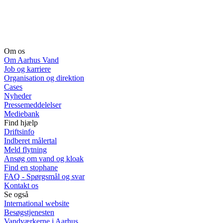
Om os
Om Aarhus Vand
Job og karriere
Organisation og direktion
Cases
Nyheder
Pressemeddelelser
Mediebank
Find hjælp
Driftsinfo
Indberet målertal
Meld flytning
Ansøg om vand og kloak
Find en stophane
FAQ - Spørgsmål og svar
Kontakt os
Se også
International website
Besøgstjenesten
Vandværkerne i Aarhus