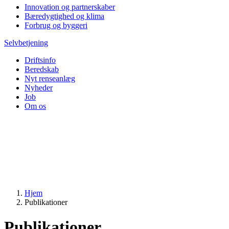
Innovation og partnerskaber
Bæredygtighed og klima
Forbrug og byggeri
Selvbetjening
Driftsinfo
Beredskab
Nyt renseanlæg
Nyheder
Job
Om os
Hjem
Publikationer
Publikationer