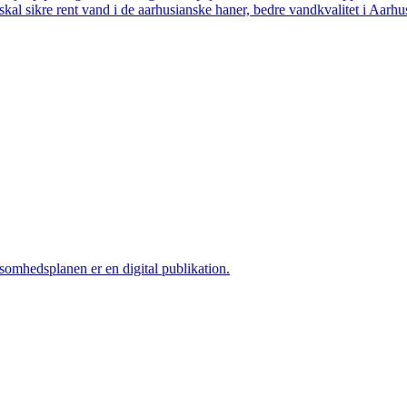
skal sikre rent vand i de aarhusianske haner, bedre vandkvalitet i Aarhus
ksomhedsplanen er en digital publikation.