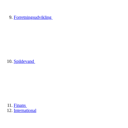
Forretningsudvikling
Spildevand
Finans
International