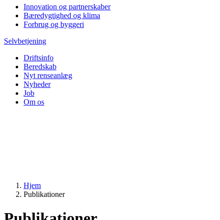
Innovation og partnerskaber
Bæredygtighed og klima
Forbrug og byggeri
Selvbetjening
Driftsinfo
Beredskab
Nyt renseanlæg
Nyheder
Job
Om os
Hjem
Publikationer
Publikationer