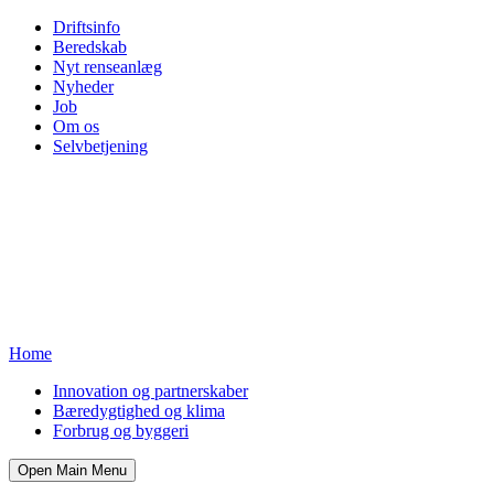
Driftsinfo
Beredskab
Nyt renseanlæg
Nyheder
Job
Om os
Selvbetjening
Home
Innovation og partnerskaber
Bæredygtighed og klima
Forbrug og byggeri
Open Main Menu