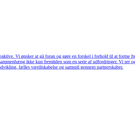
ktive. Vi ønsker at gå foran og gøre en forskel i forhold til at forme f
en sammenhæng ikke kun fremtiden som en serie af udfordringer. Vi ser 
udvikling, fælles værdiskabelse og samspil gennem partnerskaber.