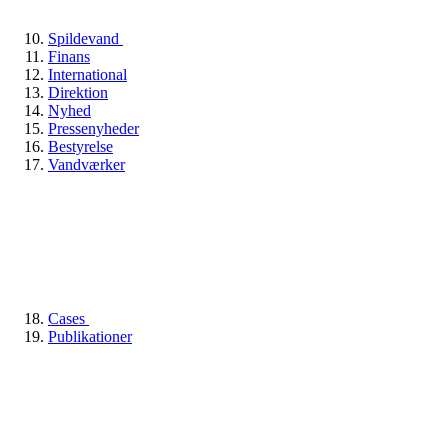
Spildevand
Finans
International
Direktion
Nyhed
Pressenyheder
Bestyrelse
Vandværker
Cases
Publikationer