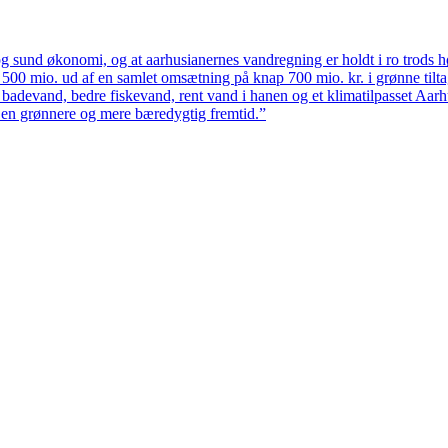
 sund økonomi, og at aarhusianernes vandregning er holdt i ro trods høj
ten 500 mio. ud af en samlet omsætning på knap 700 mio. kr. i grønne til
 badevand, bedre fiskevand, rent vand i hanen og et klimatilpasset Aarh
il en grønnere og mere bæredygtig fremtid.”