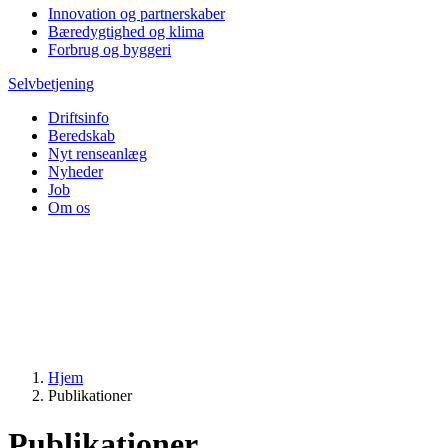
Innovation og partnerskaber
Bæredygtighed og klima
Forbrug og byggeri
Selvbetjening
Driftsinfo
Beredskab
Nyt renseanlæg
Nyheder
Job
Om os
Hjem
Publikationer
Publikationer