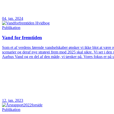
04. jan. 2024
Publikation
Vand for fremtiden
Som et af verdens førende vandselskaber ønsker vi ikke blot at være rea
scenarier og deraf nye strategi frem mod 2025 skal sikre. Vi ser i d
Aarhus Vand og en del af den måde, vi tænker på. Vores fokus er på 
12. jan. 2023
Publikation