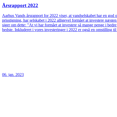
Årsrapport 2022
Aarhus Vands årsrapport for 2022 viser, at vandselskabet har en god og
prisstigning, har selskabet i 2022 alligevel formået at investere næs
siger om dette: ”At vi har formået at investere så mange penge i bedre
bedste. Inkluderet i vores investeringer i 2022 er også en omstilling t
06. jan. 2023