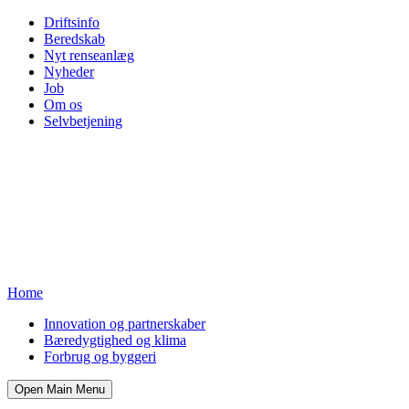
Driftsinfo
Beredskab
Nyt renseanlæg
Nyheder
Job
Om os
Selvbetjening
Home
Innovation og partnerskaber
Bæredygtighed og klima
Forbrug og byggeri
Open Main Menu