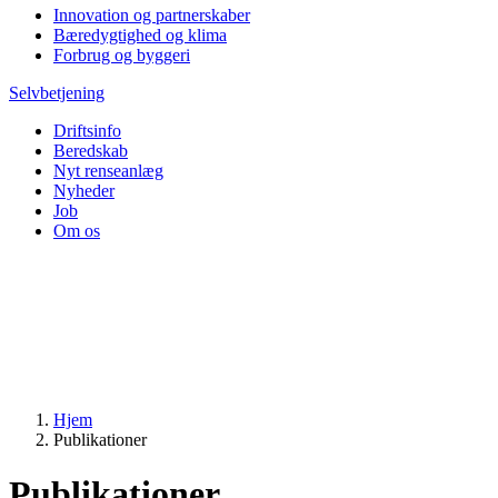
Innovation og partnerskaber
Bæredygtighed og klima
Forbrug og byggeri
Selvbetjening
Driftsinfo
Beredskab
Nyt renseanlæg
Nyheder
Job
Om os
Hjem
Publikationer
Publikationer