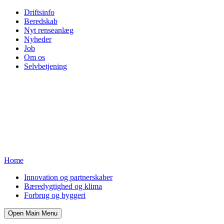
Driftsinfo
Beredskab
Nyt renseanlæg
Nyheder
Job
Om os
Selvbetjening
Home
Innovation og partnerskaber
Bæredygtighed og klima
Forbrug og byggeri
Open Main Menu