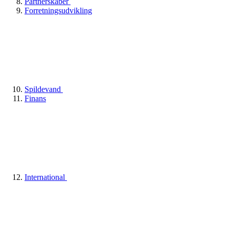
Partnerskaber
Forretningsudvikling
Spildevand
Finans
International