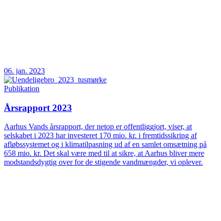
06. jan. 2023
Publikation
Årsrapport 2023
Aarhus Vands årsrapport, der netop er offentliggjort, viser, at
selskabet i 2023 har investeret 170 mio. kr. i fremtidssikring af
afløbssystemet og i klimatilpasning ud af en samlet omsætning på
658 mio. kr. Det skal være med til at sikre, at Aarhus bliver mere
modstandsdygtig over for de stigende vandmængder, vi oplever.