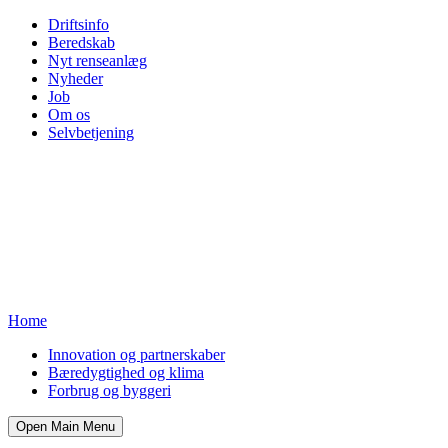
Driftsinfo
Beredskab
Nyt renseanlæg
Nyheder
Job
Om os
Selvbetjening
Home
Innovation og partnerskaber
Bæredygtighed og klima
Forbrug og byggeri
Open Main Menu