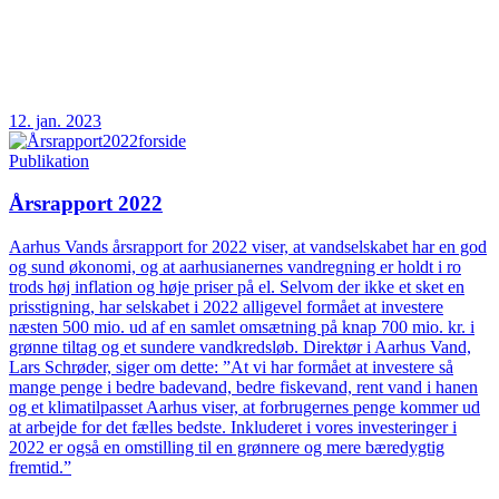
12. jan. 2023
Publikation
Årsrapport 2022
Aarhus Vands årsrapport for 2022 viser, at vandselskabet har en god
og sund økonomi, og at aarhusianernes vandregning er holdt i ro
trods høj inflation og høje priser på el. Selvom der ikke et sket en
prisstigning, har selskabet i 2022 alligevel formået at investere
næsten 500 mio. ud af en samlet omsætning på knap 700 mio. kr. i
grønne tiltag og et sundere vandkredsløb. Direktør i Aarhus Vand,
Lars Schrøder, siger om dette: ”At vi har formået at investere så
mange penge i bedre badevand, bedre fiskevand, rent vand i hanen
og et klimatilpasset Aarhus viser, at forbrugernes penge kommer ud
at arbejde for det fælles bedste. Inkluderet i vores investeringer i
2022 er også en omstilling til en grønnere og mere bæredygtig
fremtid.”