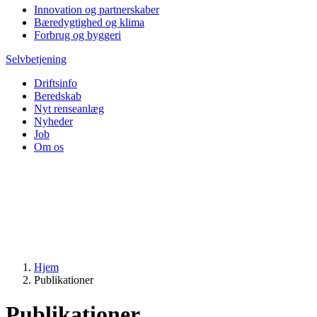
Innovation og partnerskaber
Bæredygtighed og klima
Forbrug og byggeri
Selvbetjening
Driftsinfo
Beredskab
Nyt renseanlæg
Nyheder
Job
Om os
Hjem
Publikationer
Publikationer