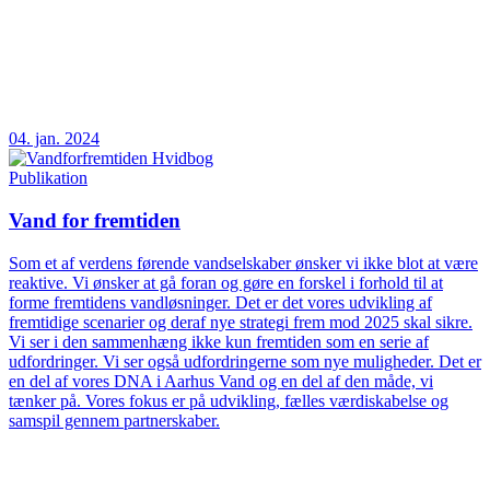
04. jan. 2024
Publikation
Vand for fremtiden
Som et af verdens førende vandselskaber ønsker vi ikke blot at være
reaktive. Vi ønsker at gå foran og gøre en forskel i forhold til at
forme fremtidens vandløsninger. Det er det vores udvikling af
fremtidige scenarier og deraf nye strategi frem mod 2025 skal sikre.
Vi ser i den sammenhæng ikke kun fremtiden som en serie af
udfordringer. Vi ser også udfordringerne som nye muligheder. Det er
en del af vores DNA i Aarhus Vand og en del af den måde, vi
tænker på. Vores fokus er på udvikling, fælles værdiskabelse og
samspil gennem partnerskaber.