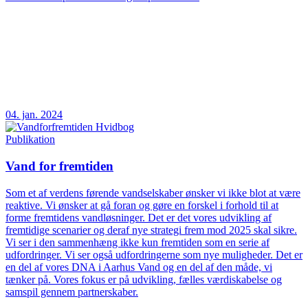
04. jan. 2024
Publikation
Vand for fremtiden
Som et af verdens førende vandselskaber ønsker vi ikke blot at være
reaktive. Vi ønsker at gå foran og gøre en forskel i forhold til at
forme fremtidens vandløsninger. Det er det vores udvikling af
fremtidige scenarier og deraf nye strategi frem mod 2025 skal sikre.
Vi ser i den sammenhæng ikke kun fremtiden som en serie af
udfordringer. Vi ser også udfordringerne som nye muligheder. Det er
en del af vores DNA i Aarhus Vand og en del af den måde, vi
tænker på. Vores fokus er på udvikling, fælles værdiskabelse og
samspil gennem partnerskaber.