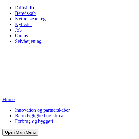
Driftsinfo
Beredskab
Nyt renseanlæg
Nyheder
Job
Om os
Selvbetjening
Home
Innovation og partnerskaber
Bæredygtighed og klima
Forbrug og byggeri
Open Main Menu