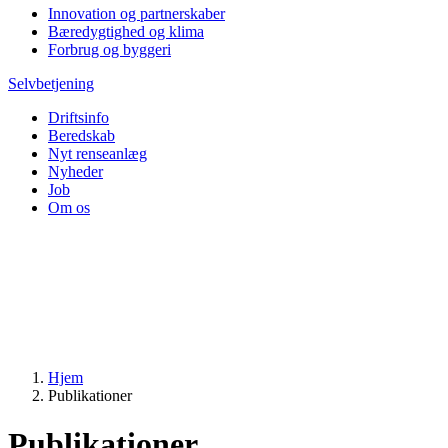
Innovation og partnerskaber
Bæredygtighed og klima
Forbrug og byggeri
Selvbetjening
Driftsinfo
Beredskab
Nyt renseanlæg
Nyheder
Job
Om os
Hjem
Publikationer
Publikationer