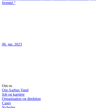
fremtid.”
06. jan. 2023
Om os
Om Aarhus Vand
Job og karriere
Organisation og direktion
Cases
Nyheder