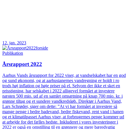
12. jan. 2023
Publikation
Årsrapport 2022
Aarhus Vands årsrapport for 2022 viser, at vandselskabet har en god
og sund økonomi, og at aarhusianernes vandregning er holdt i ro
trods høj inflation og høje priser på el. Selvom der ikke et sket en
prisstigning, har selskabet i 2022 alligevel formået at investere
næsten 500 mio. ud af en samlet omsætning på knap 700 mio. kr. i
grønne tiltag og et sundere vandkredsløb. Direktør i Aarhus Vand,
Lars Schrøder, siger om dette: ”At vi har formået at investere så
mange penge i bedre badevand, bedre fiskevand, rent vand i hanen
og et klimatilpasset Aarhus viser, at forbrugernes penge kommer ud
at arbejde for det fælles bedste. Inkluderet i vores investeringer i
2022 er også en omstilling til en grønnere og mere bæredygtig