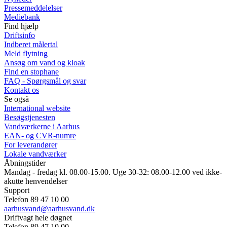
Pressemeddelelser
Mediebank
Find hjælp
Driftsinfo
Indberet målertal
Meld flytning
Ansøg om vand og kloak
Find en stophane
FAQ - Spørgsmål og svar
Kontakt os
Se også
International website
Besøgstjenesten
Vandværkerne i Aarhus
EAN- og CVR-numre
For leverandører
Lokale vandværker
Åbningstider
Mandag - fredag kl. 08.00-15.00. Uge 30-32: 08.00-12.00 ved ikke-
akutte henvendelser
Support
Telefon 89 47 10 00
aarhusvand@aarhusvand.dk
Driftvagt hele døgnet
Telefon 89 47 10 00