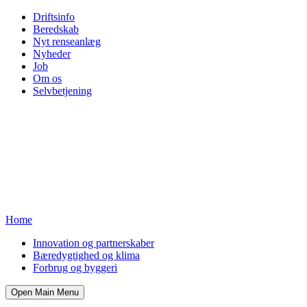
Driftsinfo
Beredskab
Nyt renseanlæg
Nyheder
Job
Om os
Selvbetjening
Home
Innovation og partnerskaber
Bæredygtighed og klima
Forbrug og byggeri
Open Main Menu