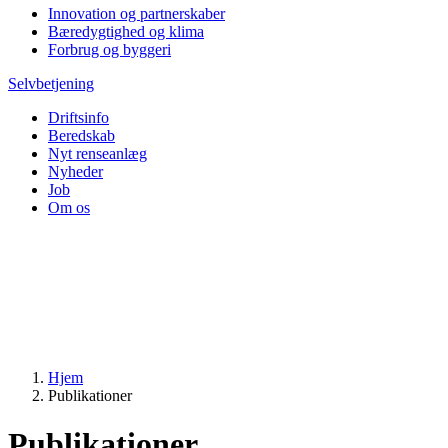
Innovation og partnerskaber
Bæredygtighed og klima
Forbrug og byggeri
Selvbetjening
Driftsinfo
Beredskab
Nyt renseanlæg
Nyheder
Job
Om os
Hjem
Publikationer
Publikationer