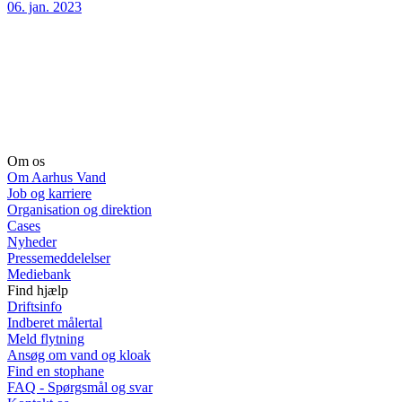
06. jan. 2023
Om os
Om Aarhus Vand
Job og karriere
Organisation og direktion
Cases
Nyheder
Pressemeddelelser
Mediebank
Find hjælp
Driftsinfo
Indberet målertal
Meld flytning
Ansøg om vand og kloak
Find en stophane
FAQ - Spørgsmål og svar