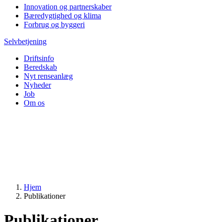
Innovation og partnerskaber
Bæredygtighed og klima
Forbrug og byggeri
Selvbetjening
Driftsinfo
Beredskab
Nyt renseanlæg
Nyheder
Job
Om os
Hjem
Publikationer
Publikationer