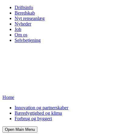
Driftsinfo
Beredskab
Nyt renseanlæg
Nyheder
Job
Om os
Selvbetjening
Home
Innovation og partnerskaber
Bæredygtighed og klima
Forbrug og byggeri
Open Main Menu