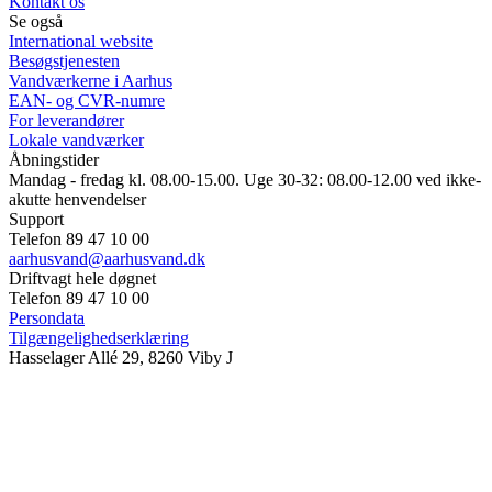
Kontakt os
Se også
International website
Besøgstjenesten
Vandværkerne i Aarhus
EAN- og CVR-numre
For leverandører
Lokale vandværker
Åbningstider
Mandag - fredag kl. 08.00-15.00. Uge 30-32: 08.00-12.00 ved ikke-
akutte henvendelser
Support
Telefon 89 47 10 00
aarhusvand@aarhusvand.dk
Driftvagt hele døgnet
Telefon 89 47 10 00
Persondata
Tilgængelighedserklæring
Hasselager Allé 29, 8260 Viby J