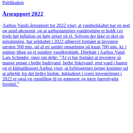
Publikation
Årsrapport 2022
Aarhus Vands årsrapport for 2022 viser, at vandselskabet har en god
og sund økonomi, og at aarhusianernes vandregning er holdt i ro
trods høj inflation og høje priser på el. Selvom der ikke et sket en
prisstigning, har selskabet i 2022 alligevel formået at investere
næsten 500 mio. ud af en samlet omsætning på knap 700 mio. kr. i
grønne tiltag og et sundere vandkredsløb. Direktør i Aarhus Vand,
Lars Schrøder, siger om dette: ”At vi har formået at investere så
mange penge i bedre badevand, bedre fiskevand, rent vand i hanen
og et klimatilpasset Aarhus viser, at forbrugernes penge kommer ud
at arbejde for det fælles bedste. Inkluderet i vores investeringer i
2022 er også en omstilling til en grønnere og mere bæredygtig
fremtid.”