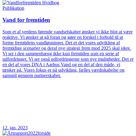
Publikation
Vand for fremtiden
Som et af verdens førende vandselskaber ønsker vi ikke blot at være
reaktive. Vi ønsker at gå foran og gøre en forskel i forhold til at
forme fremtidens vandløsninger. Det er det vores udvikling af
fremtidige scenarier og deraf nye strategi frem mod 2025 skal sikre.
Vi ser i den sammenhæng ikke kun fremtiden som en serie af
udfordringer. Vi ser også udfordringerne som nye muligheder. Det er
en del af vores DNA i Aarhus Vand og en del af den måde, vi
tænker på. Vores fokus er på udvikling, fælles værdiskabelse og
samspil gennem partnerskaber.
12. jan. 2023