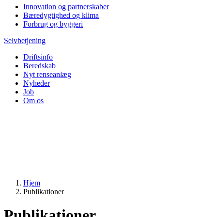
Innovation og partnerskaber
Bæredygtighed og klima
Forbrug og byggeri
Selvbetjening
Driftsinfo
Beredskab
Nyt renseanlæg
Nyheder
Job
Om os
Hjem
Publikationer
Publikationer