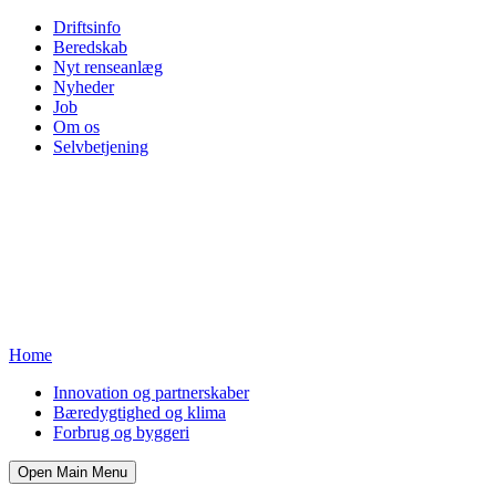
Driftsinfo
Beredskab
Nyt renseanlæg
Nyheder
Job
Om os
Selvbetjening
Home
Innovation og partnerskaber
Bæredygtighed og klima
Forbrug og byggeri
Open Main Menu