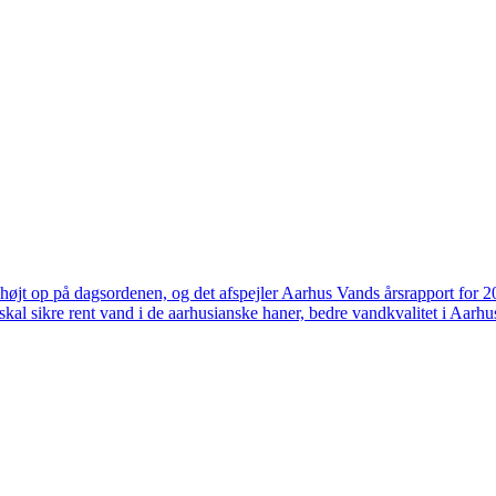
højt op på dagsordenen, og det afspejler Aarhus Vands årsrapport for 
skal sikre rent vand i de aarhusianske haner, bedre vandkvalitet i Aarhus