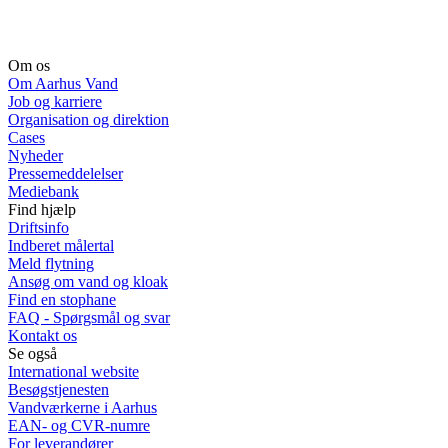
Om os
Om Aarhus Vand
Job og karriere
Organisation og direktion
Cases
Nyheder
Pressemeddelelser
Mediebank
Find hjælp
Driftsinfo
Indberet målertal
Meld flytning
Ansøg om vand og kloak
Find en stophane
FAQ - Spørgsmål og svar
Kontakt os
Se også
International website
Besøgstjenesten
Vandværkerne i Aarhus
EAN- og CVR-numre
For leverandører