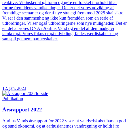
reaktive. Vi ønsker at gå foran og gøre en forskel i forhold til at
forme fremtidens vandløsninger. Det er det vores udvikling af
fremtidige scenarier og deraf nye strategi frem mod 2025 skal sikre.
Vi ser i den sammenhæng ikke kun fremtiden som en serie af
udfordringer. Vi ser også udfordringerne som nye muligheder. Det er
en del af vores DNA i Aarhus Vand og en del af den måde, vi
tænker på. Vores fokus er på udvikling, fælles værdiskabelse og
samspil gennem partnerskaber.
12. jan. 2023
Publikation
Årsrapport 2022
Aarhus Vands årsrapport for 2022 viser, at vandselskabet har en god
og sund økonomi, og at aarhusianernes vandregning er holdt i ro