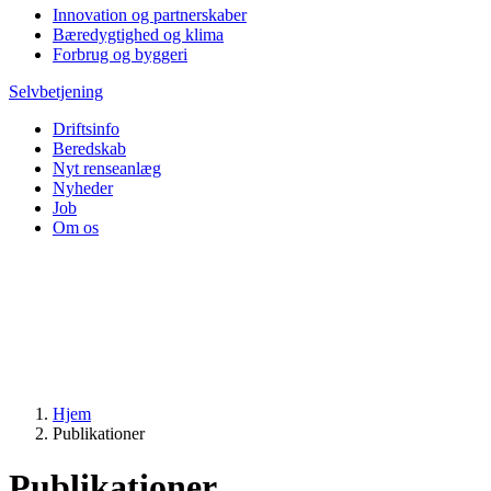
Innovation og partnerskaber
Bæredygtighed og klima
Forbrug og byggeri
Selvbetjening
Driftsinfo
Beredskab
Nyt renseanlæg
Nyheder
Job
Om os
Hjem
Publikationer
Publikationer