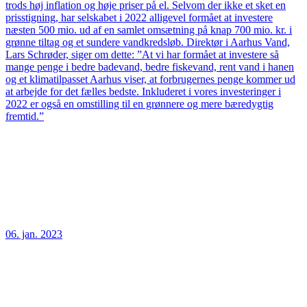
trods høj inflation og høje priser på el. Selvom der ikke et sket en
prisstigning, har selskabet i 2022 alligevel formået at investere
næsten 500 mio. ud af en samlet omsætning på knap 700 mio. kr. i
grønne tiltag og et sundere vandkredsløb. Direktør i Aarhus Vand,
Lars Schrøder, siger om dette: ”At vi har formået at investere så
mange penge i bedre badevand, bedre fiskevand, rent vand i hanen
og et klimatilpasset Aarhus viser, at forbrugernes penge kommer ud
at arbejde for det fælles bedste. Inkluderet i vores investeringer i
2022 er også en omstilling til en grønnere og mere bæredygtig
fremtid.”
06. jan. 2023