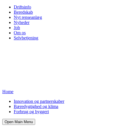
Driftsinfo
Beredskab
Nyt renseanlæg
Nyheder
Job
Om os
Selvbetjening
Home
Innovation og partnerskaber
Bæredygtighed og klima
Forbrug og byggeri
Open Main Menu