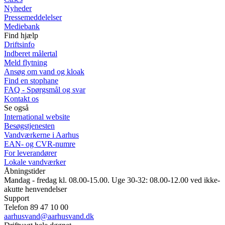
Nyheder
Pressemeddelelser
Mediebank
Find hjælp
Driftsinfo
Indberet målertal
Meld flytning
Ansøg om vand og kloak
Find en stophane
FAQ - Spørgsmål og svar
Kontakt os
Se også
International website
Besøgstjenesten
Vandværkerne i Aarhus
EAN- og CVR-numre
For leverandører
Lokale vandværker
Åbningstider
Mandag - fredag kl. 08.00-15.00. Uge 30-32: 08.00-12.00 ved ikke-
akutte henvendelser
Support
Telefon 89 47 10 00
aarhusvand@aarhusvand.dk