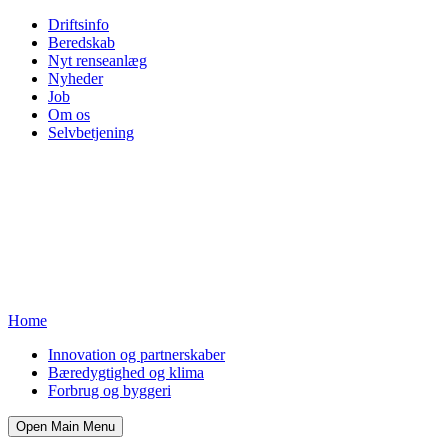
Driftsinfo
Beredskab
Nyt renseanlæg
Nyheder
Job
Om os
Selvbetjening
Home
Innovation og partnerskaber
Bæredygtighed og klima
Forbrug og byggeri
Open Main Menu