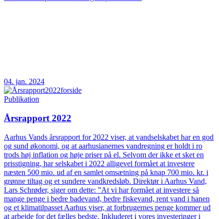
04. jan. 2024
Publikation
Årsrapport 2022
Aarhus Vands årsrapport for 2022 viser, at vandselskabet har en god
og sund økonomi, og at aarhusianernes vandregning er holdt i ro
trods høj inflation og høje priser på el. Selvom der ikke et sket en
prisstigning, har selskabet i 2022 alligevel formået at investere
næsten 500 mio. ud af en samlet omsætning på knap 700 mio. kr. i
grønne tiltag og et sundere vandkredsløb. Direktør i Aarhus Vand,
Lars Schrøder, siger om dette: ”At vi har formået at investere så
mange penge i bedre badevand, bedre fiskevand, rent vand i hanen
og et klimatilpasset Aarhus viser, at forbrugernes penge kommer ud
at arbejde for det fælles bedste. Inkluderet i vores investeringer i