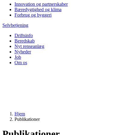
Innovation og partnerskaber
Bæredygtighed og klima
Forbrug og byggeri
Selvbetjening
Driftsinfo
Beredskab
Nyt renseanlæg
Nyheder
Job
Om os
Hjem
Publikationer
Publikationer