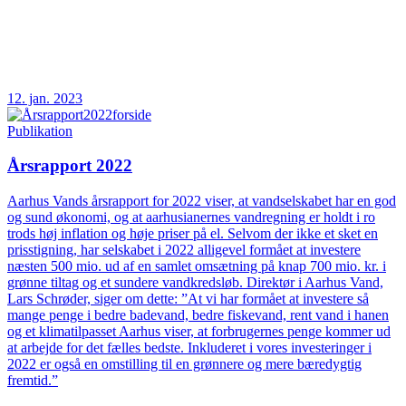
12. jan. 2023
Publikation
Årsrapport 2022
Aarhus Vands årsrapport for 2022 viser, at vandselskabet har en god
og sund økonomi, og at aarhusianernes vandregning er holdt i ro
trods høj inflation og høje priser på el. Selvom der ikke et sket en
prisstigning, har selskabet i 2022 alligevel formået at investere
næsten 500 mio. ud af en samlet omsætning på knap 700 mio. kr. i
grønne tiltag og et sundere vandkredsløb. Direktør i Aarhus Vand,
Lars Schrøder, siger om dette: ”At vi har formået at investere så
mange penge i bedre badevand, bedre fiskevand, rent vand i hanen
og et klimatilpasset Aarhus viser, at forbrugernes penge kommer ud
at arbejde for det fælles bedste. Inkluderet i vores investeringer i
2022 er også en omstilling til en grønnere og mere bæredygtig
fremtid.”