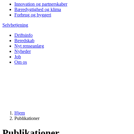
Innovation og partnerskaber
Bæredygtighed og klima
Forbrug og byggeri
Selvbetjening
Driftsinfo
Beredskab
Nyt renseanlæg
Nyheder
Job
Om os
Hjem
Publikationer
Publikationer