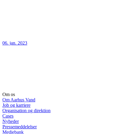
06. jan. 2023
Om os
Om Aarhus Vand
Job og karriere
Organisation og direktion
Cases
Nyheder
Pressemeddelelser
Mediebank