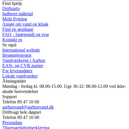
Find hjælp
Driftsinfo
Indberet målertal
Meld flytning
Ansøg om vand og kloak
Find en stophane
FAQ - Spørgsmål og svar
Kontakt os
Se også
International website
Besøgstjenesten
Vandværkerne i Aarhus
EAN- og CVR-numre
For leverandører
Lokale vandværker
Åbningstider
Mandag - fredag kl. 08.00-15.00. Uge 30-32: 08.00-12.00 ved ikke-
akutte henvendelser
Support
Telefon 89 47 10 00
aarhusvand@aarhusvand.dk
Driftvagt hele døgnet
Telefon 89 47 10 00
Persondata
Tilgængelighedserklæring