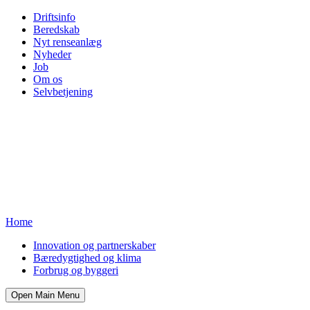
Driftsinfo
Beredskab
Nyt renseanlæg
Nyheder
Job
Om os
Selvbetjening
Home
Innovation og partnerskaber
Bæredygtighed og klima
Forbrug og byggeri
Open Main Menu