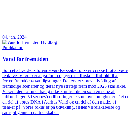
04. jan. 2024
Publikation
Vand for fremtiden
Som et af verdens førende vandselskaber ønsker vi ikke blot at være
reaktive. Vi ønsker at gå foran og gøre en forskel i forhold til at
forme fremtidens vandløsninger. Det er det vores udvikling af
fremtidige scenarier og deraf nye strategi frem mod 2025 skal sikre.
Vi ser i den sammenhæng ikke kun fremtiden som en serie af
udfordringer. Vi ser også udfordringerne som nye muligheder. Det er
en del af vores DNA i Aarhus Vand og en del af den måde, vi
tænker på. Vores fokus er på udvikling, fælles værdiskabelse og
samspil gennem partnerskaber.