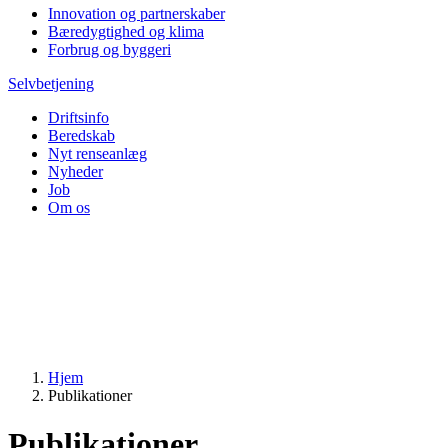
Innovation og partnerskaber
Bæredygtighed og klima
Forbrug og byggeri
Selvbetjening
Driftsinfo
Beredskab
Nyt renseanlæg
Nyheder
Job
Om os
Hjem
Publikationer
Publikationer