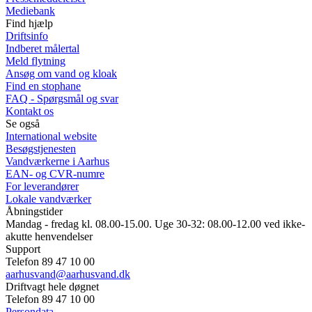
Mediebank
Find hjælp
Driftsinfo
Indberet målertal
Meld flytning
Ansøg om vand og kloak
Find en stophane
FAQ - Spørgsmål og svar
Kontakt os
Se også
International website
Besøgstjenesten
Vandværkerne i Aarhus
EAN- og CVR-numre
For leverandører
Lokale vandværker
Åbningstider
Mandag - fredag kl. 08.00-15.00. Uge 30-32: 08.00-12.00 ved ikke-
akutte henvendelser
Support
Telefon 89 47 10 00
aarhusvand@aarhusvand.dk
Driftvagt hele døgnet
Telefon 89 47 10 00
Persondata