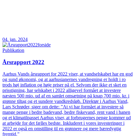
04. jan. 2024
Publikation
Årsrapport 2022
Aarhus Vands årsrapport for 2022 viser, at vandselskabet har en god
og sund økonomi, og at aarhusianernes vandregning er holdt i ro
trods høj inflation og høje priser på el. Selvom der ikke et sket en
prisstigning, har selskabet i 2022 alligevel formået at investere
næsten 500 mio. ud af en samlet omsætning på knap 700 mio. kr. i
grønne tiltag og et sundere vandkredsløb. Direktør i Aarhus Vand,
Lars Schrøder, siger om dette: ”At vi har formået at investere så
mange penge i bedre badevand, bedre fiskevand, rent vand i hanen
og et klimatilpasset Aarhus viser, at forbrugernes penge kommer ud
at arbejde for det fælles bedste. Inkluderet i vores investeringer i
2022 er også en omstilling til en grønnere og mere bæredygtig
fremtid.”