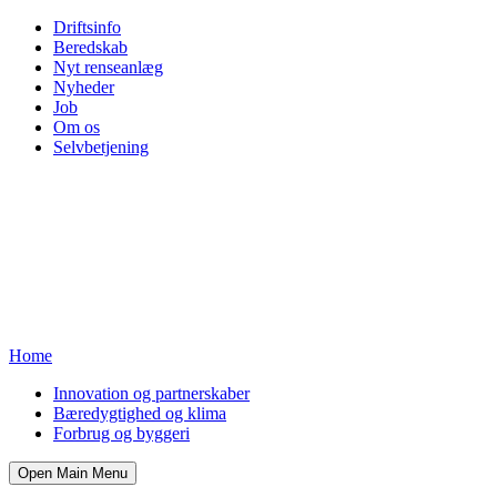
Driftsinfo
Beredskab
Nyt renseanlæg
Nyheder
Job
Om os
Selvbetjening
Home
Innovation og partnerskaber
Bæredygtighed og klima
Forbrug og byggeri
Open Main Menu