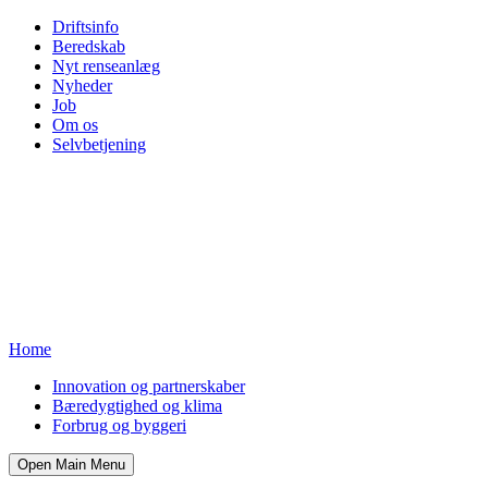
Driftsinfo
Beredskab
Nyt renseanlæg
Nyheder
Job
Om os
Selvbetjening
Home
Innovation og partnerskaber
Bæredygtighed og klima
Forbrug og byggeri
Open Main Menu