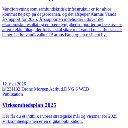
Vandforsyning som samfundskritisk infrastruktur er for alvor
kommet højt op på dagsordenen, og det afspejler Aarhus Vands
årsrapport for 2025. Årsrapporten indeholder udover det
økonomiske resultat og en bæredygtighedsrapportering beskrivelse
af en række tiltag, der fortsat skal sikre rent vand i de aarhusianske
haner, bedre vandkvalitet i Aarhus Bugt og en resilient by.
12. maj 2026
Publikation
Virksomhedsplan 2025
Her får du et indblik i vores strategiske mål og visioner for 2025.
Virksomhedsplanen er en digital publikation.