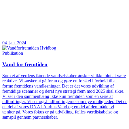
04. jan. 2024
Publikation
Vand for fremtiden
Som et af verdens førende vandselskaber ønsker vi ikke blot at være
reaktive. Vi ønsker at gå foran og gøre en forskel i forhold til at
forme fremtidens vandløsninger. Det er det vores udvikling af
fremtidige scenarier og deraf nye strategi frem mod 2025 skal sikre.
Vi ser i den sammenhæng ikke kun fremtiden som en serie af
udfordringer. Vi ser også udfordringerne som nye muligheder. Det er
en del af vores DNA i Aarhus Vand og en del af den måde, vi
tænker på. Vores fokus er på udvikling, fælles værdiskabelse og
samspil gennem partnerskaber.