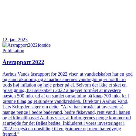
12. jan. 2023
Publikation
Årsrapport 2022
Aarhus Vands årsrapport for 2022 viser, at vandselskabet har en god
og sund økonomi, og at aarhusianernes vandregning er holdt i ro
trods høj inflation og høje priser på el. Selvom der ikke et sket en
prisstigning, har selskabet i 2022 alligevel formået at investere
næsten 500 mio. ud af en samlet omsætning på knap 700 mio. kr. i
grønne tiltag og et sundere vandkredsløb. Direktør i Aarhus Vand,
Lars Schrøder, siger om dette: ”At vi har formået at investere så
mange penge i bedre badevand, bedre fiskevand, rent vand i hanen
og et klimatilpasset Aarhus viser, at forbrugernes penge kommer ud
at arbejde for det fælles bedste. Inkluderet i vores investeringer i
2022 er også en omstilling til en grønnere og mere bæredygtig
fremtid.”