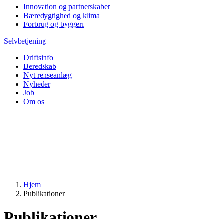
Innovation og partnerskaber
Bæredygtighed og klima
Forbrug og byggeri
Selvbetjening
Driftsinfo
Beredskab
Nyt renseanlæg
Nyheder
Job
Om os
Hjem
Publikationer
Publikationer