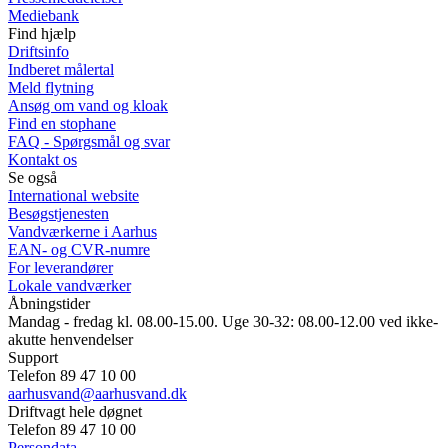
Mediebank
Find hjælp
Driftsinfo
Indberet målertal
Meld flytning
Ansøg om vand og kloak
Find en stophane
FAQ - Spørgsmål og svar
Kontakt os
Se også
International website
Besøgstjenesten
Vandværkerne i Aarhus
EAN- og CVR-numre
For leverandører
Lokale vandværker
Åbningstider
Mandag - fredag kl. 08.00-15.00. Uge 30-32: 08.00-12.00 ved ikke-
akutte henvendelser
Support
Telefon 89 47 10 00
aarhusvand@aarhusvand.dk
Driftvagt hele døgnet
Telefon 89 47 10 00
Persondata